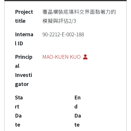
Project
覆晶構裝底填料交界面黏著力的
title
模擬與評估2/3
Interna
90-2212-E-002-188
l ID
Princip
MAO-KUEN KUO
al
Investi
gator
Sta
En
rt
d
Da
Da
te
te