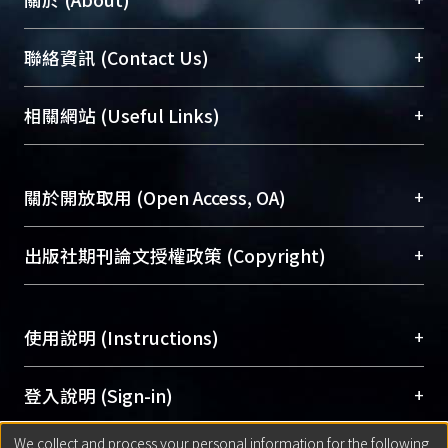
臺大位居世界頂尖大學之列，為永久珍藏及向國際
+
聯絡資訊 (Contact Us)
展現本校豐碩的研究成果及學術能量，圖書館整合
機構典藏（NTUR）與學術庫（AH）不同功能平
總館學科館員
(Main Library)
+
相關網站 (Useful Links)
台，成為臺大學術典藏NTU scholars。期能整合研
醫學圖書館學科館員
(Medical Library)
究能量、促進交流合作、保存學術產出、推廣研究
社會科學院辜振甫紀念圖書館學科館員
(Social
成果。
Sciences Library)
+
關於開放取用 (Open Access, OA)
To permanently archive and promote researcher
profiles and scholarly works, Library integrates the
開放取用是從使用者角度提升資訊取用性的社會運
+
出版社期刊論文授權政策 (Copyright)
services of “NTU Repository” with “Academic
動，應用在學術研究上是透過將研究著作公開供使
Hub” to form NTU Scholars.
用者自由取閱，以促進學術傳播及因應期刊訂購費
請確認所上傳的全文是原創的內容，若該文件包
用逐年攀升。同時可加速研究發展、提升研究影響
+
使用說明 (Instructions)
含部分內容的版權非匯入者所有，或由第三方贊
力，NTU Scholars即為本校的開放取用典藏（OA
助與合作完成，請確認該版權所有者及第三方同
Archive）平台。
（點選深入了解OA）
意提供此授權。
網站簡介
(Quickstart Guide)
+
登入說明 (Sign-in)
Please represent that the submission is your
使用手冊
(Instruction Manual)
original work, and that you have the right to
We collect and process your personal information for the following
線上預約服務
(Booking Service)