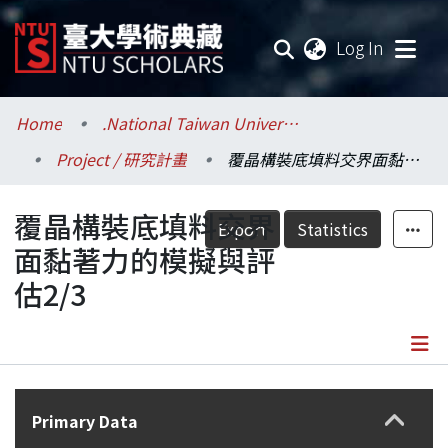
(current
Log In
Communities & Collections
Home
.National Taiwan University / 國立臺灣大學
Project / 研究計畫
覆晶構裝底填料交界面黏著力的模擬與評估2/3
Research Outputs
覆晶構裝底填料交界
Fundings & Projects
Export
Statistics
面黏著力的模擬與評
Researchers
估2/3
Organizations
Statistics
Details
Primary Data