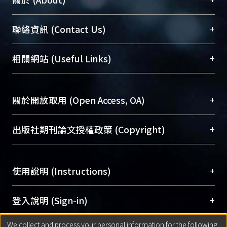
臺大位居世界頂尖大學之列，為永久珍藏及向國際
+
聯絡資訊 (Contact Us)
展現本校豐碩的研究成果及學術能量，圖書館整合
機構典藏（NTUR）與學術庫（AH）不同功能平
總館學科館員
(Main Library)
+
相關網站 (Useful Links)
台，成為臺大學術典藏NTU scholars。期能整合研
醫學圖書館學科館員
(Medical Library)
究能量、促進交流合作、保存學術產出、推廣研究
社會科學院辜振甫紀念圖書館學科館員
(Social
成果。
Sciences Library)
+
關於開放取用 (Open Access, OA)
To permanently archive and promote researcher
profiles and scholarly works, Library integrates the
開放取用是從使用者角度提升資訊取用性的社會運
+
出版社期刊論文授權政策 (Copyright)
services of “NTU Repository” with “Academic
動，應用在學術研究上是透過將研究著作公開供使
Hub” to form NTU Scholars.
用者自由取閱，以促進學術傳播及因應期刊訂購費
請確認所上傳的全文是原創的內容，若該文件包
用逐年攀升。同時可加速研究發展、提升研究影響
+
使用說明 (Instructions)
含部分內容的版權非匯入者所有，或由第三方贊
力，NTU Scholars即為本校的開放取用典藏（OA
助與合作完成，請確認該版權所有者及第三方同
Archive）平台。
（點選深入了解OA）
意提供此授權。
網站簡介
(Quickstart Guide)
+
登入說明 (Sign-in)
Please represent that the submission is your
使用手冊
(Instruction Manual)
original work, and that you have the right to
We collect and process your personal information for the following
線上預約服務
(Booking Service)