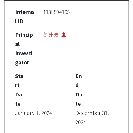
Interna
113L894105
l ID
Princip
劉建豪
al
Investi
gator
Sta
En
rt
d
Da
Da
te
te
January 1, 2024
December 31,
2024