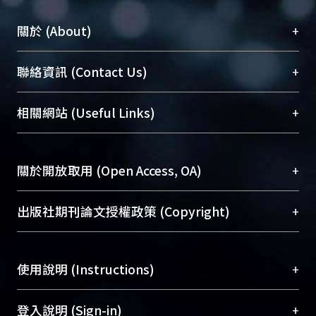
+
關於 (About)
臺大位居世界頂尖大學之列，為永久珍藏及向國際
+
聯絡資訊 (Contact Us)
展現本校豐碩的研究成果及學術能量，圖書館整合
機構典藏（NTUR）與學術庫（AH）不同功能平
總館學科館員
(Main Library)
+
相關網站 (Useful Links)
台，成為臺大學術典藏NTU scholars。期能整合研
醫學圖書館學科館員
(Medical Library)
究能量、促進交流合作、保存學術產出、推廣研究
社會科學院辜振甫紀念圖書館學科館員
(Social
成果。
Sciences Library)
+
關於開放取用 (Open Access, OA)
To permanently archive and promote researcher
profiles and scholarly works, Library integrates the
開放取用是從使用者角度提升資訊取用性的社會運
+
出版社期刊論文授權政策 (Copyright)
services of “NTU Repository” with “Academic
動，應用在學術研究上是透過將研究著作公開供使
Hub” to form NTU Scholars.
用者自由取閱，以促進學術傳播及因應期刊訂購費
請確認所上傳的全文是原創的內容，若該文件包
用逐年攀升。同時可加速研究發展、提升研究影響
+
使用說明 (Instructions)
含部分內容的版權非匯入者所有，或由第三方贊
力，NTU Scholars即為本校的開放取用典藏（OA
助與合作完成，請確認該版權所有者及第三方同
Archive）平台。
（點選深入了解OA）
意提供此授權。
網站簡介
(Quickstart Guide)
+
登入說明 (Sign-in)