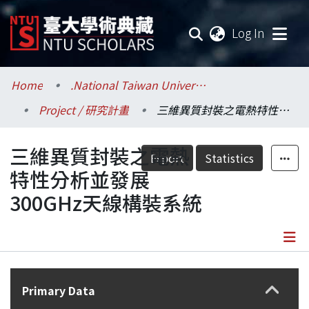
(current
Log In
Communities & Collections
Home
.National Taiwan University / 國立臺灣大學
Project / 研究計畫
三維異質封裝之電熱特性分析並發展300GHz天線構裝系統
Research Outputs
三維異質封裝之電熱
Fundings & Projects
Export
Statistics
特性分析並發展
Researchers
300GHz天線構裝系統
Organizations
Statistics
Details
Primary Data