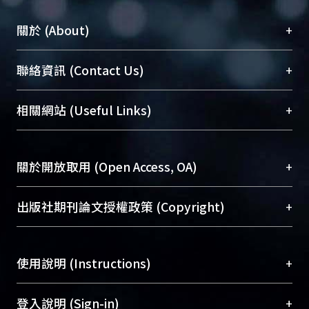
+
關於 (About)
臺大位居世界頂尖大學之列，為永久珍藏及向國際
+
聯絡資訊 (Contact Us)
展現本校豐碩的研究成果及學術能量，圖書館整合
機構典藏（NTUR）與學術庫（AH）不同功能平
總館學科館員
(Main Library)
+
相關網站 (Useful Links)
台，成為臺大學術典藏NTU scholars。期能整合研
醫學圖書館學科館員
(Medical Library)
究能量、促進交流合作、保存學術產出、推廣研究
社會科學院辜振甫紀念圖書館學科館員
(Social
成果。
Sciences Library)
+
關於開放取用 (Open Access, OA)
To permanently archive and promote researcher
profiles and scholarly works, Library integrates the
開放取用是從使用者角度提升資訊取用性的社會運
+
出版社期刊論文授權政策 (Copyright)
services of “NTU Repository” with “Academic
動，應用在學術研究上是透過將研究著作公開供使
Hub” to form NTU Scholars.
用者自由取閱，以促進學術傳播及因應期刊訂購費
請確認所上傳的全文是原創的內容，若該文件包
用逐年攀升。同時可加速研究發展、提升研究影響
+
使用說明 (Instructions)
含部分內容的版權非匯入者所有，或由第三方贊
力，NTU Scholars即為本校的開放取用典藏（OA
助與合作完成，請確認該版權所有者及第三方同
Archive）平台。
（點選深入了解OA）
意提供此授權。
網站簡介
(Quickstart Guide)
+
登入說明 (Sign-in)