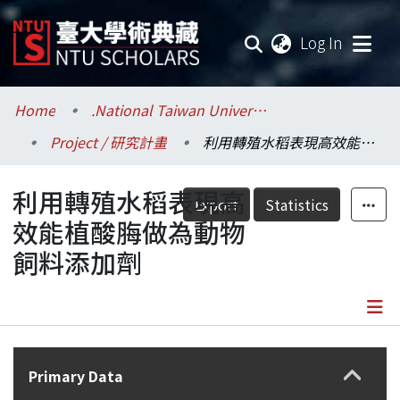
(current
Log In
Communities & Collections
Home
.National Taiwan University / 國立臺灣大學
Project / 研究計畫
利用轉殖水稻表現高效能植酸脢做為動物飼料添加劑
Research Outputs
利用轉殖水稻表現高
Fundings & Projects
Export
Statistics
效能植酸脢做為動物
Researchers
飼料添加劑
Organizations
Statistics
Details
Primary Data