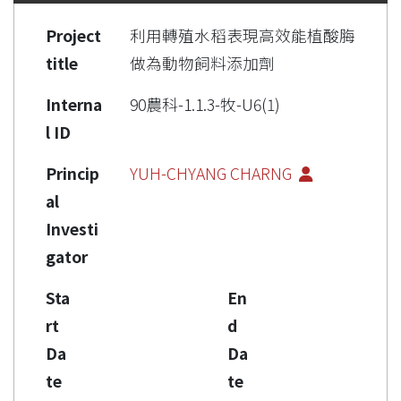
Project
利用轉殖水稻表現高效能植酸脢
title
做為動物飼料添加劑
Interna
90農科-1.1.3-牧-U6(1)
l ID
Princip
YUH-CHYANG CHARNG
al
Investi
gator
Sta
En
rt
d
Da
Da
te
te