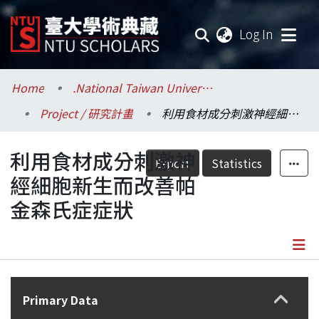
(current
Log In
Communities & Collections
Home
.National Taiwan University / 國立臺灣大學
Project / 研究計畫
利用食材成分刺激神經細胞新生而改善帕金森氏症症狀
Research Outputs
利用食材成分刺激神
Fundings & Projects
Export
Statistics
經細胞新生而改善帕
Researchers
金森氏症症狀
Organizations
Statistics
Details
Primary Data