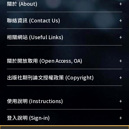
+
關於 (About)
臺大位居世界頂尖大學之列，為永久珍藏及向國際
+
聯絡資訊 (Contact Us)
展現本校豐碩的研究成果及學術能量，圖書館整合
機構典藏（NTUR）與學術庫（AH）不同功能平
總館學科館員
(Main Library)
+
相關網站 (Useful Links)
台，成為臺大學術典藏NTU scholars。期能整合研
醫學圖書館學科館員
(Medical Library)
究能量、促進交流合作、保存學術產出、推廣研究
社會科學院辜振甫紀念圖書館學科館員
(Social
成果。
Sciences Library)
+
關於開放取用 (Open Access, OA)
To permanently archive and promote researcher
profiles and scholarly works, Library integrates the
開放取用是從使用者角度提升資訊取用性的社會運
+
出版社期刊論文授權政策 (Copyright)
services of “NTU Repository” with “Academic
動，應用在學術研究上是透過將研究著作公開供使
Hub” to form NTU Scholars.
用者自由取閱，以促進學術傳播及因應期刊訂購費
請確認所上傳的全文是原創的內容，若該文件包
用逐年攀升。同時可加速研究發展、提升研究影響
+
使用說明 (Instructions)
含部分內容的版權非匯入者所有，或由第三方贊
力，NTU Scholars即為本校的開放取用典藏（OA
助與合作完成，請確認該版權所有者及第三方同
Archive）平台。
（點選深入了解OA）
意提供此授權。
網站簡介
(Quickstart Guide)
+
登入說明 (Sign-in)
Please represent that the submission is your
使用手冊
(Instruction Manual)