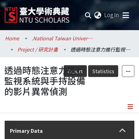
(current
Log In
Communities & Collections
Home
.National Taiwan University / 國立臺灣大學
Project / 研究計畫
透過時態注意力進行監視系統與手持設備的影片異常偵測
Research Outputs
透過時態注意力進行
Fundings & Projects
Export
Statistics
監視系統與手持設備
Researchers
的影片異常偵測
Organizations
Statistics
Details
Primary Data