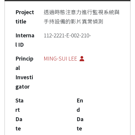
Project
透過時態注意力進行監視系統與
title
手持設備的影片異常偵測
Interna
112-2221-E-002-210-
l ID
Princip
MING-SUI LEE
al
Investi
gator
Sta
En
rt
d
Da
Da
te
te