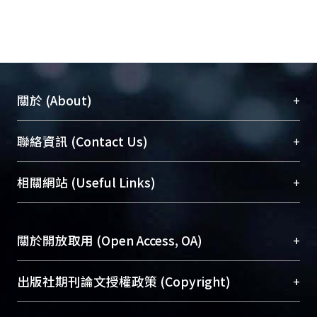
+
關於 (About)
臺大位居世界頂尖大學之列，為永久珍藏及向國際
+
聯絡資訊 (Contact Us)
展現本校豐碩的研究成果及學術能量，圖書館整合
機構典藏（NTUR）與學術庫（AH）不同功能平
總館學科館員
(Main Library)
+
相關網站 (Useful Links)
台，成為臺大學術典藏NTU scholars。期能整合研
醫學圖書館學科館員
(Medical Library)
究能量、促進交流合作、保存學術產出、推廣研究
社會科學院辜振甫紀念圖書館學科館員
(Social
成果。
Sciences Library)
+
關於開放取用 (Open Access, OA)
To permanently archive and promote researcher
profiles and scholarly works, Library integrates the
開放取用是從使用者角度提升資訊取用性的社會運
+
出版社期刊論文授權政策 (Copyright)
services of “NTU Repository” with “Academic
動，應用在學術研究上是透過將研究著作公開供使
Hub” to form NTU Scholars.