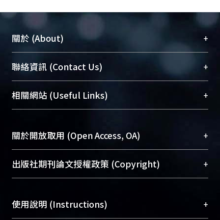
+
關於 (About)
臺大位居世界頂尖大學之列，為永久珍藏及向國際
+
聯絡資訊 (Contact Us)
展現本校豐碩的研究成果及學術能量，圖書館整合
機構典藏（NTUR）與學術庫（AH）不同功能平
總館學科館員
(Main Library)
+
相關網站 (Useful Links)
台，成為臺大學術典藏NTU scholars。期能整合研
醫學圖書館學科館員
(Medical Library)
究能量、促進交流合作、保存學術產出、推廣研究
社會科學院辜振甫紀念圖書館學科館員
(Social
成果。
Sciences Library)
+
關於開放取用 (Open Access, OA)
To permanently archive and promote researcher
profiles and scholarly works, Library integrates the
開放取用是從使用者角度提升資訊取用性的社會運
+
出版社期刊論文授權政策 (Copyright)
services of “NTU Repository” with “Academic
動，應用在學術研究上是透過將研究著作公開供使
Hub” to form NTU Scholars.
用者自由取閱，以促進學術傳播及因應期刊訂購費
請確認所上傳的全文是原創的內容，若該文件包
用逐年攀升。同時可加速研究發展、提升研究影響
+
使用說明 (Instructions)
含部分內容的版權非匯入者所有，或由第三方贊
力，NTU Scholars即為本校的開放取用典藏（OA
助與合作完成，請確認該版權所有者及第三方同