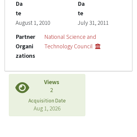
Da
Da
te
te
August 1, 2010
July 31, 2011
Partner
National Science and
Organi
Technology Council
zations
Views
2
Acquisition Date
Aug 1, 2026