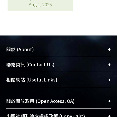
Aug 1, 2026
+
關於 (About)
臺大位居世界頂尖大學之列，為永久珍藏及向國際
+
聯絡資訊 (Contact Us)
展現本校豐碩的研究成果及學術能量，圖書館整合
機構典藏（NTUR）與學術庫（AH）不同功能平
總館學科館員
(Main Library)
+
相關網站 (Useful Links)
台，成為臺大學術典藏NTU scholars。期能整合研
醫學圖書館學科館員
(Medical Library)
究能量、促進交流合作、保存學術產出、推廣研究
社會科學院辜振甫紀念圖書館學科館員
(Social
成果。
Sciences Library)
+
關於開放取用 (Open Access, OA)
To permanently archive and promote researcher
profiles and scholarly works, Library integrates the
開放取用是從使用者角度提升資訊取用性的社會運
+
出版社期刊論文授權政策 (Copyright)