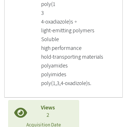
poly(1
3
4-oxadiazole)s。
light-emitting polymers
Soluble
high performance
hold-transporting materials
polyamides
polyimides
poly(1,3,4-oxadizole)s.
Views
2
Acquisition Date