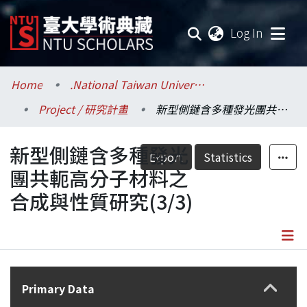
(current
Log In
Communities & Collections
Home
.National Taiwan University / 國立臺灣大學
Project / 研究計畫
新型側鏈含多種發光團共軛高分子材料之合成與性質研究(3/3)
Research Outputs
新型側鏈含多種發光
Fundings & Projects
Export
Statistics
團共軛高分子材料之
Researchers
合成與性質研究(3/3)
Organizations
Statistics
Details
Primary Data