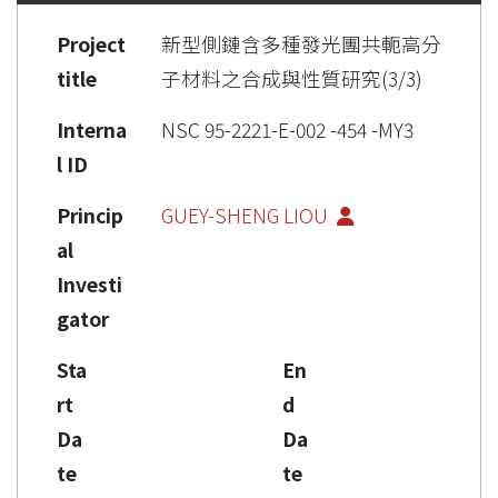
Project
新型側鏈含多種發光團共軛高分
title
子材料之合成與性質研究(3/3)
Interna
NSC 95-2221-E-002 -454 -MY3
l ID
Princip
GUEY-SHENG LIOU
al
Investi
gator
Sta
En
rt
d
Da
Da
te
te