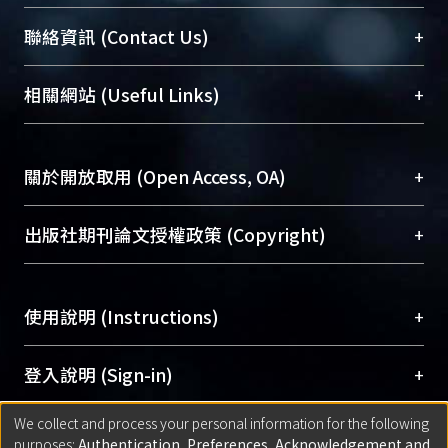
臺大位居世界頂尖大學之列，為永久珍藏及向國際
+
聯絡資訊 (Contact Us)
展現本校豐碩的研究成果及學術能量，圖書館整合
機構典藏（NTUR）與學術庫（AH）不同功能平
總館學科館員
(Main Library)
+
相關網站 (Useful Links)
台，成為臺大學術典藏NTU scholars。期能整合研
醫學圖書館學科館員
(Medical Library)
究能量、促進交流合作、保存學術產出、推廣研究
社會科學院辜振甫紀念圖書館學科館員
(Social
成果。
Sciences Library)
+
關於開放取用 (Open Access, OA)
To permanently archive and promote researcher
profiles and scholarly works, Library integrates the
開放取用是從使用者角度提升資訊取用性的社會運
+
出版社期刊論文授權政策 (Copyright)
services of “NTU Repository” with “Academic
動，應用在學術研究上是透過將研究著作公開供使
Hub” to form NTU Scholars.
用者自由取閱，以促進學術傳播及因應期刊訂購費
請確認所上傳的全文是原創的內容，若該文件包
用逐年攀升。同時可加速研究發展、提升研究影響
+
使用說明 (Instructions)
含部分內容的版權非匯入者所有，或由第三方贊
力，NTU Scholars即為本校的開放取用典藏（OA
助與合作完成，請確認該版權所有者及第三方同
Archive）平台。
（點選深入了解OA）
意提供此授權。
網站簡介
(Quickstart Guide)
+
登入說明 (Sign-in)
Please represent that the submission is your
使用手冊
(Instruction Manual)
original work, and that you have the right to
We collect and process your personal information for the following
線上預約服務
(Booking Service)
方案一：
臺灣大學計算機中心帳號登入
+
匯入著作 (Submission)
purposes:
Authentication, Preferences, Acknowledgement and
grant the rights to upload.