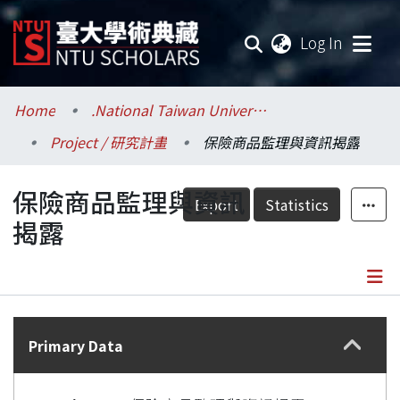
(current
Log In
Communities & Collections
Home
.National Taiwan University / 國立臺灣大學
Project / 研究計畫
保險商品監理與資訊揭露
Research Outputs
保險商品監理與資訊
Fundings & Projects
Export
Statistics
揭露
Researchers
Organizations
Details
Statistics
Primary Data