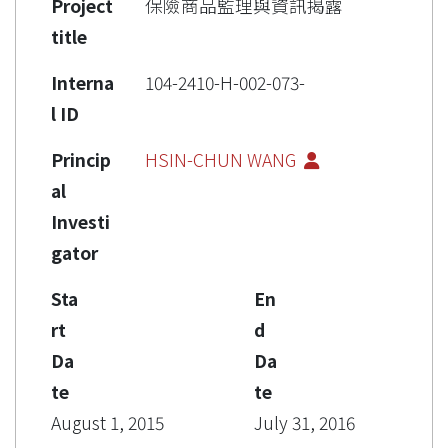
Project
保險商品監理與資訊揭露
title
Interna
104-2410-H-002-073-
l ID
Princip
HSIN-CHUN WANG
al
Investi
gator
Sta
En
rt
d
Da
Da
te
te
August 1, 2015
July 31, 2016