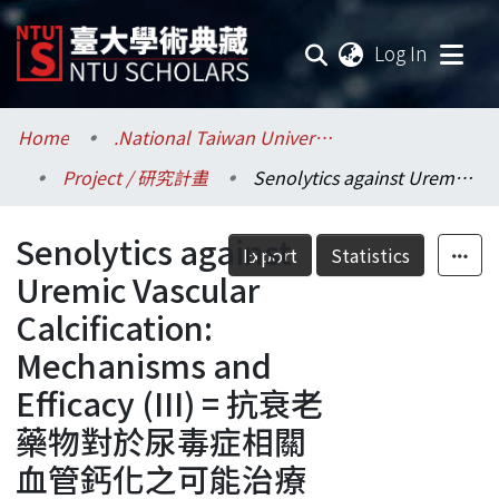
(current
Log In
Communities & Collections
Home
.National Taiwan University / 國立臺灣大學
Project / 研究計畫
Senolytics against Uremic Vascular Calcification: Mechanisms and Efficacy (III) = 抗衰老藥物對於尿毒症相關血管鈣化之可能治療機轉及效果 (III)
Research Outputs
Senolytics against
Fundings & Projects
Export
Statistics
Uremic Vascular
Researchers
Calcification:
Mechanisms and
Organizations
Efficacy (III) = 抗衰老
Statistics
藥物對於尿毒症相關
血管鈣化之可能治療