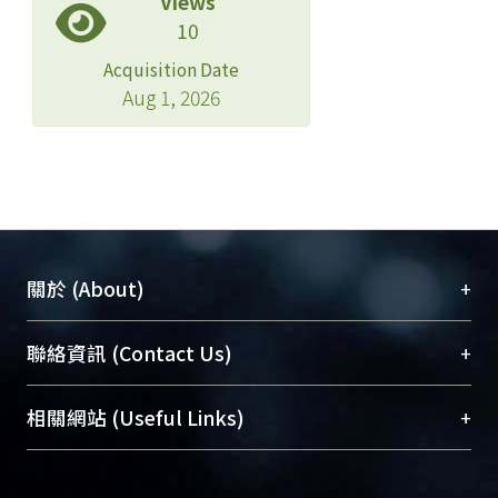
Views
10
Acquisition Date
Aug 1, 2026
+
關於 (About)
臺大位居世界頂尖大學之列，為永久珍藏及向國際
+
聯絡資訊 (Contact Us)
展現本校豐碩的研究成果及學術能量，圖書館整合
機構典藏（NTUR）與學術庫（AH）不同功能平
總館學科館員
(Main Library)
+
相關網站 (Useful Links)
台，成為臺大學術典藏NTU scholars。期能整合研
醫學圖書館學科館員
(Medical Library)
究能量、促進交流合作、保存學術產出、推廣研究
社會科學院辜振甫紀念圖書館學科館員
(Social
成果。