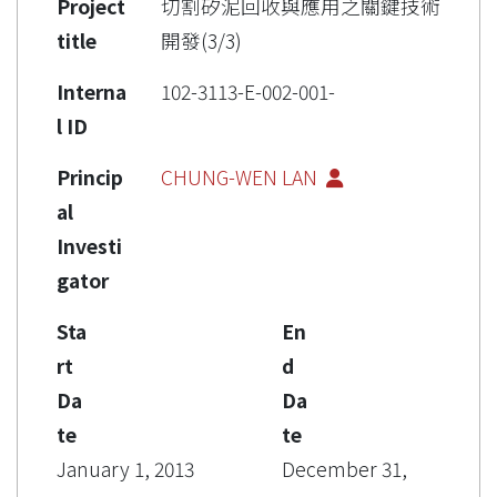
Project
切割矽泥回收與應用之關鍵技術
title
開發(3/3)
Interna
102-3113-E-002-001-
l ID
Princip
CHUNG-WEN LAN
al
Investi
gator
Sta
En
rt
d
Da
Da
te
te
January 1, 2013
December 31,