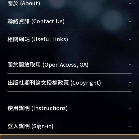
+
關於 (About)
臺大位居世界頂尖大學之列，為永久珍藏及向國際
+
聯絡資訊 (Contact Us)
展現本校豐碩的研究成果及學術能量，圖書館整合
機構典藏（NTUR）與學術庫（AH）不同功能平
總館學科館員
(Main Library)
+
相關網站 (Useful Links)
台，成為臺大學術典藏NTU scholars。期能整合研
醫學圖書館學科館員
(Medical Library)
究能量、促進交流合作、保存學術產出、推廣研究
社會科學院辜振甫紀念圖書館學科館員
(Social
成果。
Sciences Library)
+
關於開放取用 (Open Access, OA)
To permanently archive and promote researcher
profiles and scholarly works, Library integrates the
開放取用是從使用者角度提升資訊取用性的社會運
+
出版社期刊論文授權政策 (Copyright)
services of “NTU Repository” with “Academic
動，應用在學術研究上是透過將研究著作公開供使
Hub” to form NTU Scholars.
用者自由取閱，以促進學術傳播及因應期刊訂購費
請確認所上傳的全文是原創的內容，若該文件包
用逐年攀升。同時可加速研究發展、提升研究影響
+
使用說明 (Instructions)
含部分內容的版權非匯入者所有，或由第三方贊
力，NTU Scholars即為本校的開放取用典藏（OA
助與合作完成，請確認該版權所有者及第三方同
Archive）平台。
（點選深入了解OA）
意提供此授權。
網站簡介
(Quickstart Guide)
+
登入說明 (Sign-in)
Please represent that the submission is your
使用手冊
(Instruction Manual)