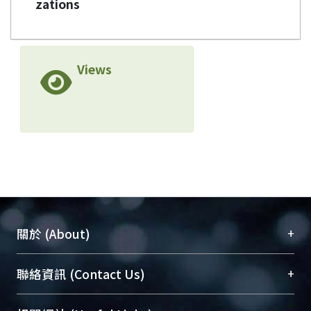
zations
Views
+
關於 (About)
臺大位居世界頂尖大學之列，為永久珍藏及向國際
+
聯絡資訊 (Contact Us)
展現本校豐碩的研究成果及學術能量，圖書館整合
機構典藏（NTUR）與學術庫（AH）不同功能平