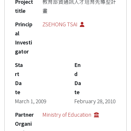
Project
教育部資通訊人才培育先導型計
title
畫
Princip
ZSEHONG TSAI
al
Investi
gator
Sta
En
rt
d
Da
Da
te
te
March 1, 2009
February 28, 2010
Partner
Ministry of Education
Organi