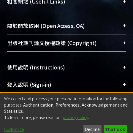
總館學科館員
(Main Library)
+
相關網站 (Useful Links)
台，成為臺大學術典藏NTU scholars。期能整合研
醫學圖書館學科館員
(Medical Library)
究能量、促進交流合作、保存學術產出、推廣研究
社會科學院辜振甫紀念圖書館學科館員
(Social
成果。
Sciences Library)
+
關於開放取用 (Open Access, OA)
To permanently archive and promote researcher
profiles and scholarly works, Library integrates the
開放取用是從使用者角度提升資訊取用性的社會運
+
出版社期刊論文授權政策 (Copyright)
services of “NTU Repository” with “Academic
動，應用在學術研究上是透過將研究著作公開供使
Hub” to form NTU Scholars.
用者自由取閱，以促進學術傳播及因應期刊訂購費
請確認所上傳的全文是原創的內容，若該文件包
用逐年攀升。同時可加速研究發展、提升研究影響
+
使用說明 (Instructions)
含部分內容的版權非匯入者所有，或由第三方贊
力，NTU Scholars即為本校的開放取用典藏（OA
助與合作完成，請確認該版權所有者及第三方同
Archive）平台。
（點選深入了解OA）
意提供此授權。
網站簡介
(Quickstart Guide)
+
登入說明 (Sign-in)
Please represent that the submission is your
使用手冊
(Instruction Manual)
original work, and that you have the right to
We collect and process your personal information for the following
線上預約服務
(Booking Service)
方案一：
臺灣大學計算機中心帳號登入
+
匯入著作 (Submission)
purposes:
Authentication, Preferences, Acknowledgement and
grant the rights to upload.
(With C&INC Email Account)
Statistics
.
方案二：
ORCID帳號登入
(With ORCID)
To learn more, please read our
privacy policy
.
若欲上傳已出版的全文電子檔，可使用
Open
方案一：
定期更新ORCID者，以ID匯入
(Search
policy finder
網站查詢，以確認出版單位之版權
for identifier (ORCID))
Built with
DSpace-CRIS software
- Extension maintained and optimized
Customize
Decline
That's ok