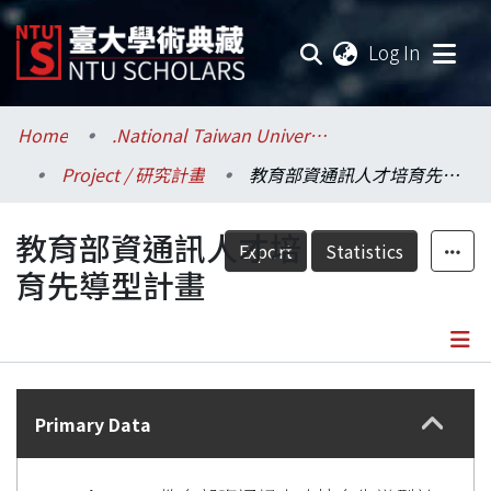
(current
Log In
Communities & Collections
Home
.National Taiwan University / 國立臺灣大學
Project / 研究計畫
教育部資通訊人才培育先導型計畫
Research Outputs
教育部資通訊人才培
Fundings & Projects
Export
Statistics
育先導型計畫
Researchers
Organizations
Details
Statistics
Primary Data