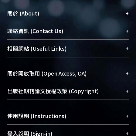
+
關於 (About)
臺大位居世界頂尖大學之列，為永久珍藏及向國際
+
聯絡資訊 (Contact Us)
展現本校豐碩的研究成果及學術能量，圖書館整合
機構典藏（NTUR）與學術庫（AH）不同功能平
總館學科館員
(Main Library)
+
相關網站 (Useful Links)
台，成為臺大學術典藏NTU scholars。期能整合研
醫學圖書館學科館員
(Medical Library)
究能量、促進交流合作、保存學術產出、推廣研究
社會科學院辜振甫紀念圖書館學科館員
(Social
成果。
Sciences Library)
+
關於開放取用 (Open Access, OA)
To permanently archive and promote researcher
profiles and scholarly works, Library integrates the
開放取用是從使用者角度提升資訊取用性的社會運
+
出版社期刊論文授權政策 (Copyright)
services of “NTU Repository” with “Academic
動，應用在學術研究上是透過將研究著作公開供使
Hub” to form NTU Scholars.
用者自由取閱，以促進學術傳播及因應期刊訂購費
請確認所上傳的全文是原創的內容，若該文件包
用逐年攀升。同時可加速研究發展、提升研究影響
+
使用說明 (Instructions)
含部分內容的版權非匯入者所有，或由第三方贊
力，NTU Scholars即為本校的開放取用典藏（OA
助與合作完成，請確認該版權所有者及第三方同
Archive）平台。
（點選深入了解OA）
意提供此授權。
網站簡介
(Quickstart Guide)
+
登入說明 (Sign-in)