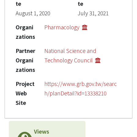
te
te
August 1, 2020
July 31, 2021
Organi
Pharmacology
zations
Partner
National Science and
Organi
Technology Council
zations
Project
https://www.grb.gov.tw/searc
Web
h/planDetail?id=13338210
Site
Views