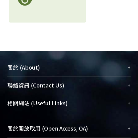
+
關於 (About)
臺大位居世界頂尖大學之列，為永久珍藏及向國際
+
聯絡資訊 (Contact Us)
展現本校豐碩的研究成果及學術能量，圖書館整合
機構典藏（NTUR）與學術庫（AH）不同功能平
總館學科館員
(Main Library)
+
相關網站 (Useful Links)
台，成為臺大學術典藏NTU scholars。期能整合研
醫學圖書館學科館員
(Medical Library)
究能量、促進交流合作、保存學術產出、推廣研究
社會科學院辜振甫紀念圖書館學科館員
(Social
成果。
Sciences Library)
+
關於開放取用 (Open Access, OA)
To permanently archive and promote researcher