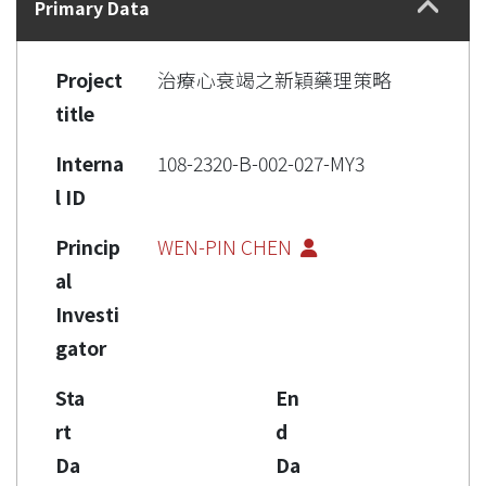
Primary Data
Project
治療心衰竭之新穎藥理策略
title
Interna
108-2320-B-002-027-MY3
l ID
Princip
WEN-PIN CHEN
al
Investi
gator
Sta
En
rt
d
Da
Da