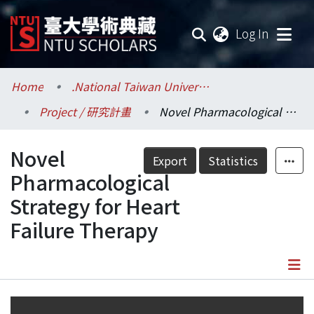
(current
Log In
Communities & Collections
Home
.National Taiwan University / 國立臺灣大學
Project / 研究計畫
Novel Pharmacological Strategy for Heart Failure Therapy
Research Outputs
Novel
Fundings & Projects
Export
Statistics
Pharmacological
Researchers
Strategy for Heart
Failure Therapy
Organizations
Statistics
Details