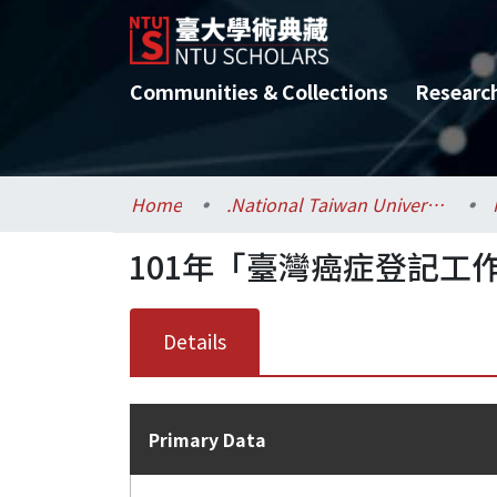
Communities & Collections
Researc
Home
.National Taiwan University / 國立臺灣大學
101年「臺灣癌症登記工
Details
Primary Data