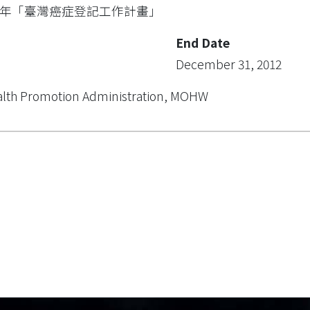
01年「臺灣癌症登記工作計畫」
End Date
December 31, 2012
lth Promotion Administration, MOHW