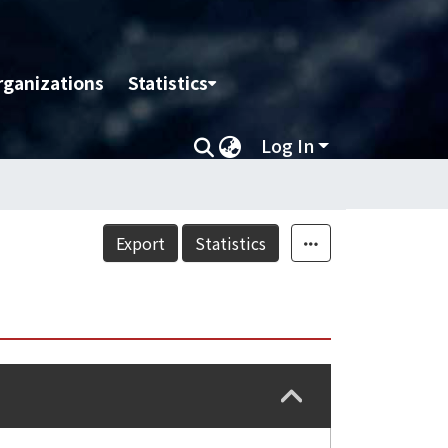
rganizations
Statistics
Log In
Export
Statistics