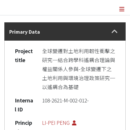
Details
Primary Data
Project
全球變遷對土地利用韌性衝擊之
title
研究─結合跨學科遙耦合理論與
權益關係人參與-全球變遷下之
土地利用與環境治理政策研究─
以遙耦合為基礎
Interna
108-2621-M-002-012-
l ID
Princip
LI-PEI PENG