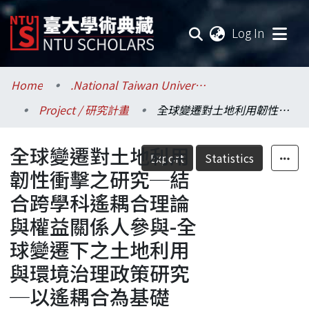
(current
Log In
Communities & Collections
Home
.National Taiwan University / 國立臺灣大學
Project / 研究計畫
全球變遷對土地利用韌性衝擊之研究─結合跨學科遙耦合理論與權益關係人參與-全球變遷下之土地利用與環境治理政策研究─以遙耦合為基礎
Research Outputs
全球變遷對土地利用
Fundings & Projects
Export
Statistics
韌性衝擊之研究─結
Researchers
合跨學科遙耦合理論
與權益關係人參與-全
Organizations
球變遷下之土地利用
Statistics
與環境治理政策研究
─以遙耦合為基礎