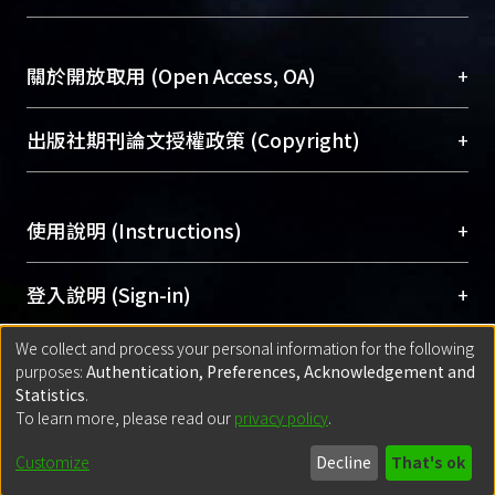
台，成為臺大學術典藏NTU scholars。期能整合研
醫學圖書館學科館員
(Medical Library)
究能量、促進交流合作、保存學術產出、推廣研究
社會科學院辜振甫紀念圖書館學科館員
(Social
成果。
Sciences Library)
+
關於開放取用 (Open Access, OA)
To permanently archive and promote researcher
profiles and scholarly works, Library integrates the
開放取用是從使用者角度提升資訊取用性的社會運
+
出版社期刊論文授權政策 (Copyright)
services of “NTU Repository” with “Academic
動，應用在學術研究上是透過將研究著作公開供使
Hub” to form NTU Scholars.
用者自由取閱，以促進學術傳播及因應期刊訂購費
請確認所上傳的全文是原創的內容，若該文件包
用逐年攀升。同時可加速研究發展、提升研究影響
+
使用說明 (Instructions)
含部分內容的版權非匯入者所有，或由第三方贊
力，NTU Scholars即為本校的開放取用典藏（OA
助與合作完成，請確認該版權所有者及第三方同
Archive）平台。
（點選深入了解OA）
意提供此授權。
網站簡介
(Quickstart Guide)
+
登入說明 (Sign-in)
Please represent that the submission is your
使用手冊
(Instruction Manual)
original work, and that you have the right to
We collect and process your personal information for the following
線上預約服務
(Booking Service)
方案一：
臺灣大學計算機中心帳號登入
+
匯入著作 (Submission)
purposes:
Authentication, Preferences, Acknowledgement and
grant the rights to upload.
(With C&INC Email Account)
Statistics
.
方案二：
ORCID帳號登入
(With ORCID)
To learn more, please read our
privacy policy
.
若欲上傳已出版的全文電子檔，可使用
Open
方案一：
定期更新ORCID者，以ID匯入
(Search
policy finder
網站查詢，以確認出版單位之版權
for identifier (ORCID))
Built with
DSpace-CRIS software
- Extension maintained and optimized
Customize
Decline
That's ok
政策。
方案二：
自行建檔
(Default mode Submission)
by