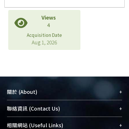
Views
4
Acquisition Date
Aug 1, 2026
+
關於 (About)
臺大位居世界頂尖大學之列，為永久珍藏及向國際
+
聯絡資訊 (Contact Us)
展現本校豐碩的研究成果及學術能量，圖書館整合
機構典藏（NTUR）與學術庫（AH）不同功能平
總館學科館員
(Main Library)
+
相關網站 (Useful Links)