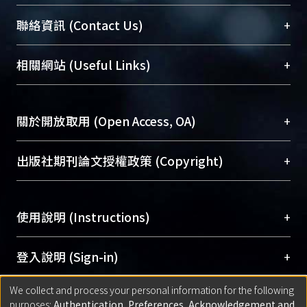
臺大位居世界頂尖大學之列，為永久珍藏及向國際
+
聯絡資訊 (Contact Us)
展現本校豐碩的研究成果及學術能量，圖書館整合
機構典藏（NTUR）與學術庫（AH）不同功能平
總館學科館員
(Main Library)
+
相關網站 (Useful Links)
台，成為臺大學術典藏NTU scholars。期能整合研
醫學圖書館學科館員
(Medical Library)
究能量、促進交流合作、保存學術產出、推廣研究
社會科學院辜振甫紀念圖書館學科館員
(Social
成果。
Sciences Library)
+
關於開放取用 (Open Access, OA)
To permanently archive and promote researcher
profiles and scholarly works, Library integrates the
開放取用是從使用者角度提升資訊取用性的社會運
+
出版社期刊論文授權政策 (Copyright)
services of “NTU Repository” with “Academic
動，應用在學術研究上是透過將研究著作公開供使
Hub” to form NTU Scholars.
用者自由取閱，以促進學術傳播及因應期刊訂購費
請確認所上傳的全文是原創的內容，若該文件包
用逐年攀升。同時可加速研究發展、提升研究影響
+
使用說明 (Instructions)
含部分內容的版權非匯入者所有，或由第三方贊
力，NTU Scholars即為本校的開放取用典藏（OA
助與合作完成，請確認該版權所有者及第三方同
Archive）平台。
（點選深入了解OA）
意提供此授權。
網站簡介
(Quickstart Guide)
+
登入說明 (Sign-in)
Please represent that the submission is your
使用手冊
(Instruction Manual)
original work, and that you have the right to
We collect and process your personal information for the following
線上預約服務
(Booking Service)
方案一：
臺灣大學計算機中心帳號登入
+
匯入著作 (Submission)
purposes:
Authentication, Preferences, Acknowledgement and
grant the rights to upload.