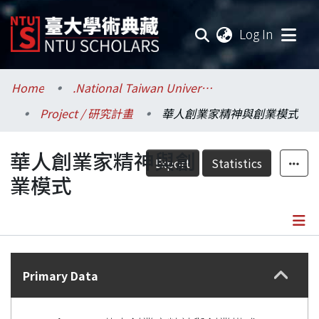
(current
Log In
Communities & Collections
Home
.National Taiwan University / 國立臺灣大學
Project / 研究計畫
華人創業家精神與創業模式
Research Outputs
華人創業家精神與創
Fundings & Projects
Export
Statistics
業模式
Researchers
Organizations
Details
Statistics
Primary Data