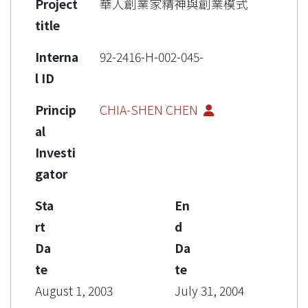
Project
華人創業家精神與創業模式
title
Interna
92-2416-H-002-045-
l ID
Princip
CHIA-SHEN CHEN
al
Investi
gator
Sta
En
rt
d
Da
Da
te
te
August 1, 2003
July 31, 2004