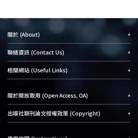
+
關於 (About)
臺大位居世界頂尖大學之列，為永久珍藏及向國際
+
聯絡資訊 (Contact Us)
展現本校豐碩的研究成果及學術能量，圖書館整合
機構典藏（NTUR）與學術庫（AH）不同功能平
總館學科館員
(Main Library)
+
相關網站 (Useful Links)
台，成為臺大學術典藏NTU scholars。期能整合研
醫學圖書館學科館員
(Medical Library)
究能量、促進交流合作、保存學術產出、推廣研究
社會科學院辜振甫紀念圖書館學科館員
(Social
成果。
Sciences Library)
+
關於開放取用 (Open Access, OA)
To permanently archive and promote researcher
profiles and scholarly works, Library integrates the
開放取用是從使用者角度提升資訊取用性的社會運
+
出版社期刊論文授權政策 (Copyright)
services of “NTU Repository” with “Academic
動，應用在學術研究上是透過將研究著作公開供使
Hub” to form NTU Scholars.
用者自由取閱，以促進學術傳播及因應期刊訂購費
請確認所上傳的全文是原創的內容，若該文件包
用逐年攀升。同時可加速研究發展、提升研究影響