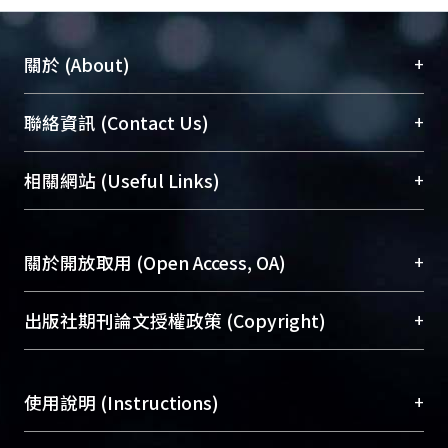
+
關於 (About)
臺大位居世界頂尖大學之列，為永久珍藏及向國際
+
聯絡資訊 (Contact Us)
展現本校豐碩的研究成果及學術能量，圖書館整合
機構典藏（NTUR）與學術庫（AH）不同功能平
總館學科館員
(Main Library)
+
相關網站 (Useful Links)
台，成為臺大學術典藏NTU scholars。期能整合研
醫學圖書館學科館員
(Medical Library)
究能量、促進交流合作、保存學術產出、推廣研究
社會科學院辜振甫紀念圖書館學科館員
(Social
成果。
Sciences Library)
+
關於開放取用 (Open Access, OA)
To permanently archive and promote researcher
profiles and scholarly works, Library integrates the
開放取用是從使用者角度提升資訊取用性的社會運
+
出版社期刊論文授權政策 (Copyright)
services of “NTU Repository” with “Academic
動，應用在學術研究上是透過將研究著作公開供使
Hub” to form NTU Scholars.
用者自由取閱，以促進學術傳播及因應期刊訂購費
請確認所上傳的全文是原創的內容，若該文件包
用逐年攀升。同時可加速研究發展、提升研究影響
+
使用說明 (Instructions)
含部分內容的版權非匯入者所有，或由第三方贊
力，NTU Scholars即為本校的開放取用典藏（OA
助與合作完成，請確認該版權所有者及第三方同