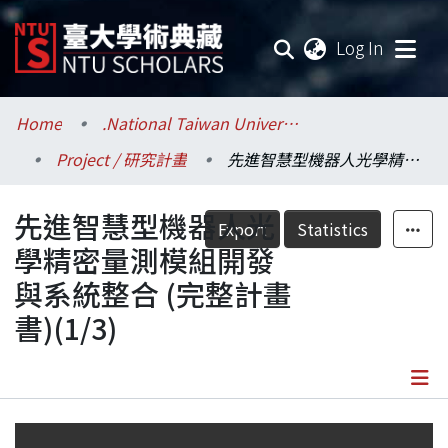
(current
Log In
Communities & Collections
Home
.National Taiwan University / 國立臺灣大學
Project / 研究計畫
先進智慧型機器人光學精密量測模組開發與系統整合 (完整計畫書)(1/3)
Research Outputs
先進智慧型機器人光
Fundings & Projects
Export
Statistics
學精密量測模組開發
Researchers
與系統整合 (完整計畫
書)(1/3)
Organizations
Statistics
Details