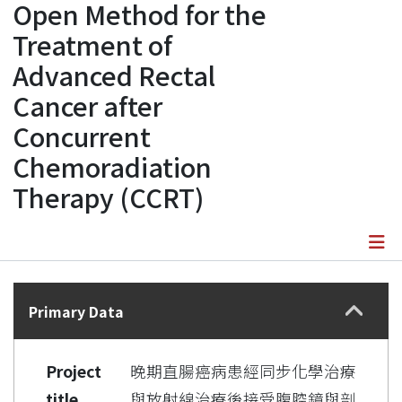
Open Method for the
Treatment of
Advanced Rectal
Cancer after
Concurrent
Chemoradiation
Therapy (CCRT)
Details
Primary Data
Project
晚期直腸癌病患經同步化學治療
title
與放射線治療後接受腹腔鏡與剖