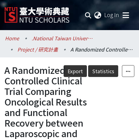
(current
Log In
Communities & Collections
Home
.National Taiwan University / 國立臺灣大學
Project / 研究計畫
A Randomized Controlled Clinical Trial Comparing Oncological Results and Functional Recovery between Laparoscopic and Open Method for the Treatment of Advanced Rectal Cancer after Concurrent Chemoradiation Therapy (CCRT)
Research Outputs
A Randomized
Fundings & Projects
Export
Statistics
Controlled Clinical
Researchers
Trial Comparing
Oncological Results
Organizations
and Functional
Statistics
Recovery between
Laparoscopic and