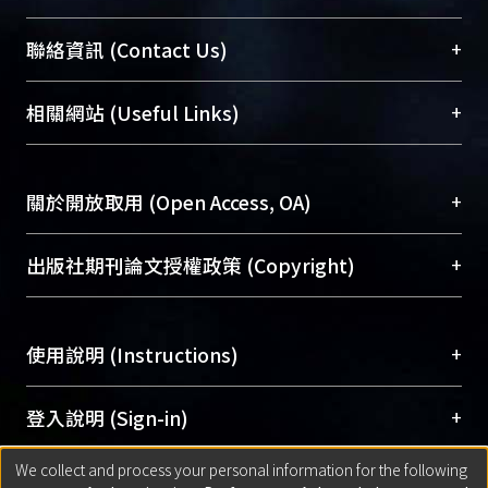
臺大位居世界頂尖大學之列，為永久珍藏及向國際
+
聯絡資訊 (Contact Us)
展現本校豐碩的研究成果及學術能量，圖書館整合
機構典藏（NTUR）與學術庫（AH）不同功能平
總館學科館員
(Main Library)
+
相關網站 (Useful Links)
台，成為臺大學術典藏NTU scholars。期能整合研
醫學圖書館學科館員
(Medical Library)
究能量、促進交流合作、保存學術產出、推廣研究
社會科學院辜振甫紀念圖書館學科館員
(Social
成果。
Sciences Library)
+
關於開放取用 (Open Access, OA)
To permanently archive and promote researcher
profiles and scholarly works, Library integrates the
開放取用是從使用者角度提升資訊取用性的社會運
+
出版社期刊論文授權政策 (Copyright)
services of “NTU Repository” with “Academic
動，應用在學術研究上是透過將研究著作公開供使
Hub” to form NTU Scholars.
用者自由取閱，以促進學術傳播及因應期刊訂購費
請確認所上傳的全文是原創的內容，若該文件包
用逐年攀升。同時可加速研究發展、提升研究影響
+
使用說明 (Instructions)
含部分內容的版權非匯入者所有，或由第三方贊
力，NTU Scholars即為本校的開放取用典藏（OA
助與合作完成，請確認該版權所有者及第三方同
Archive）平台。
（點選深入了解OA）
意提供此授權。
網站簡介
(Quickstart Guide)
+
登入說明 (Sign-in)
Please represent that the submission is your
使用手冊
(Instruction Manual)
original work, and that you have the right to
We collect and process your personal information for the following
線上預約服務
(Booking Service)
方案一：
臺灣大學計算機中心帳號登入
+
匯入著作 (Submission)