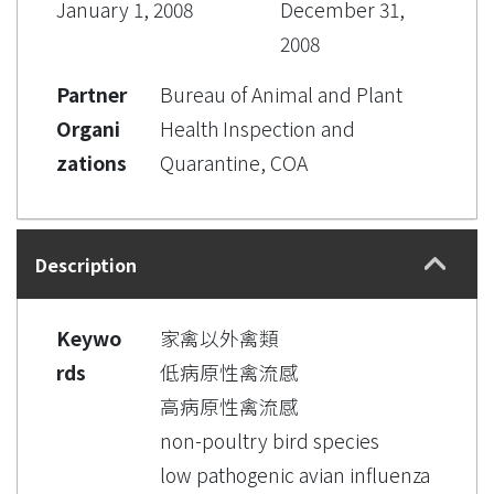
January 1, 2008
December 31,
2008
Partner
Bureau of Animal and Plant
Organi
Health Inspection and
zations
Quarantine, COA
Description
Keywo
家禽以外禽類
rds
低病原性禽流感
高病原性禽流感
non-poultry bird species
low pathogenic avian influenza