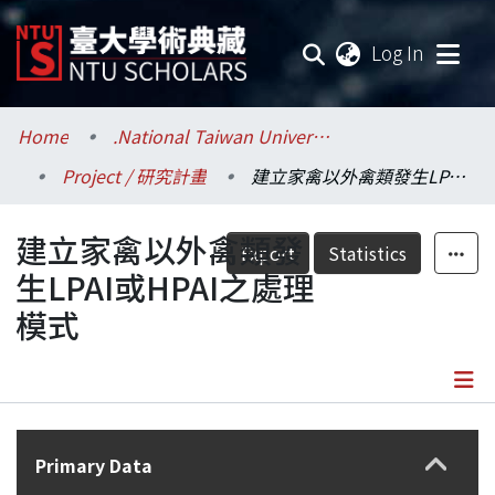
(current
Log In
Communities & Collections
Home
.National Taiwan University / 國立臺灣大學
Project / 研究計畫
建立家禽以外禽類發生LPAI或HPAI之處理模式
Research Outputs
建立家禽以外禽類發
Fundings & Projects
Export
Statistics
生LPAI或HPAI之處理
Researchers
模式
Organizations
Statistics
Details
Primary Data