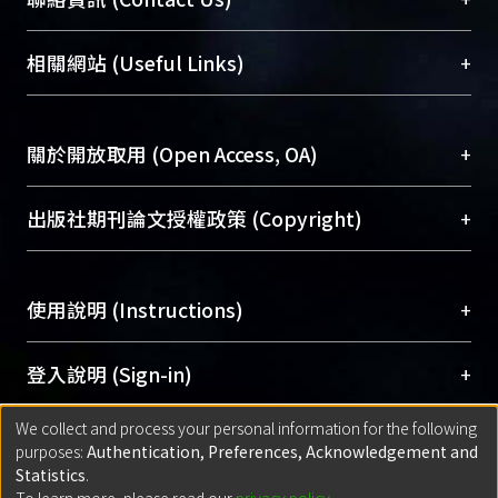
展現本校豐碩的研究成果及學術能量，圖書館整合
機構典藏（NTUR）與學術庫（AH）不同功能平
總館學科館員
(Main Library)
+
相關網站 (Useful Links)
台，成為臺大學術典藏NTU scholars。期能整合研
醫學圖書館學科館員
(Medical Library)
究能量、促進交流合作、保存學術產出、推廣研究
社會科學院辜振甫紀念圖書館學科館員
(Social
成果。
Sciences Library)
+
關於開放取用 (Open Access, OA)
To permanently archive and promote researcher
profiles and scholarly works, Library integrates the
開放取用是從使用者角度提升資訊取用性的社會運
+
出版社期刊論文授權政策 (Copyright)
services of “NTU Repository” with “Academic
動，應用在學術研究上是透過將研究著作公開供使
Hub” to form NTU Scholars.
用者自由取閱，以促進學術傳播及因應期刊訂購費
請確認所上傳的全文是原創的內容，若該文件包
用逐年攀升。同時可加速研究發展、提升研究影響
+
使用說明 (Instructions)
含部分內容的版權非匯入者所有，或由第三方贊
力，NTU Scholars即為本校的開放取用典藏（OA
助與合作完成，請確認該版權所有者及第三方同
Archive）平台。
（點選深入了解OA）
意提供此授權。
網站簡介
(Quickstart Guide)
+
登入說明 (Sign-in)
Please represent that the submission is your
使用手冊
(Instruction Manual)
original work, and that you have the right to
We collect and process your personal information for the following
線上預約服務
(Booking Service)
方案一：
臺灣大學計算機中心帳號登入
+
匯入著作 (Submission)
purposes:
Authentication, Preferences, Acknowledgement and
grant the rights to upload.
(With C&INC Email Account)
Statistics
.
方案二：
ORCID帳號登入
(With ORCID)
To learn more, please read our
privacy policy
.