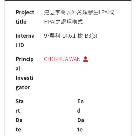
Project
建立家禽以外禽類發生LPAI或
title
HPAI之處理模式
Interna
97農科-14.6.1-檢-B3(3)
l ID
Princip
CHO-HUA WAN
al
Investi
gator
Sta
En
rt
d
Da
Da
te
te