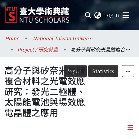
(current
Log In
Communities & Collections
Home
.National Taiwan University / 國立臺灣大學
Project / 研究計畫
高分子與矽奈米晶體複合材料之光電效應研究：發光二極體、太陽能電池與場效應電晶體之應用
Research Outputs
高分子與矽奈米晶體
Fundings & Projects
Export
Statistics
複合材料之光電效應
Researchers
研究：發光二極體、
太陽能電池與場效應
Organizations
電晶體之應用
Statistics