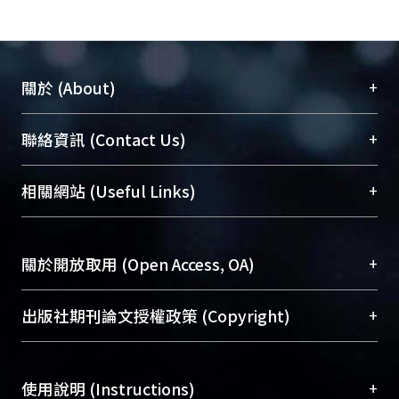
+
關於 (About)
臺大位居世界頂尖大學之列，為永久珍藏及向國際
+
聯絡資訊 (Contact Us)
展現本校豐碩的研究成果及學術能量，圖書館整合
機構典藏（NTUR）與學術庫（AH）不同功能平
總館學科館員
(Main Library)
+
相關網站 (Useful Links)
台，成為臺大學術典藏NTU scholars。期能整合研
醫學圖書館學科館員
(Medical Library)
究能量、促進交流合作、保存學術產出、推廣研究
社會科學院辜振甫紀念圖書館學科館員
(Social
成果。
Sciences Library)
+
關於開放取用 (Open Access, OA)
To permanently archive and promote researcher
profiles and scholarly works, Library integrates the
開放取用是從使用者角度提升資訊取用性的社會運
+
出版社期刊論文授權政策 (Copyright)
services of “NTU Repository” with “Academic
動，應用在學術研究上是透過將研究著作公開供使
Hub” to form NTU Scholars.
用者自由取閱，以促進學術傳播及因應期刊訂購費
請確認所上傳的全文是原創的內容，若該文件包
用逐年攀升。同時可加速研究發展、提升研究影響
+
使用說明 (Instructions)
含部分內容的版權非匯入者所有，或由第三方贊