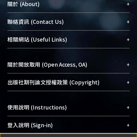
+
關於 (About)
臺大位居世界頂尖大學之列，為永久珍藏及向國際
+
聯絡資訊 (Contact Us)
展現本校豐碩的研究成果及學術能量，圖書館整合
機構典藏（NTUR）與學術庫（AH）不同功能平
總館學科館員
(Main Library)
+
相關網站 (Useful Links)
台，成為臺大學術典藏NTU scholars。期能整合研
醫學圖書館學科館員
(Medical Library)
究能量、促進交流合作、保存學術產出、推廣研究
社會科學院辜振甫紀念圖書館學科館員
(Social
成果。
Sciences Library)
+
關於開放取用 (Open Access, OA)
To permanently archive and promote researcher
profiles and scholarly works, Library integrates the
開放取用是從使用者角度提升資訊取用性的社會運
+
出版社期刊論文授權政策 (Copyright)
services of “NTU Repository” with “Academic
動，應用在學術研究上是透過將研究著作公開供使
Hub” to form NTU Scholars.
用者自由取閱，以促進學術傳播及因應期刊訂購費
請確認所上傳的全文是原創的內容，若該文件包
用逐年攀升。同時可加速研究發展、提升研究影響
+
使用說明 (Instructions)
含部分內容的版權非匯入者所有，或由第三方贊
力，NTU Scholars即為本校的開放取用典藏（OA
助與合作完成，請確認該版權所有者及第三方同
Archive）平台。
（點選深入了解OA）
意提供此授權。
網站簡介
(Quickstart Guide)
+
登入說明 (Sign-in)
Please represent that the submission is your
使用手冊
(Instruction Manual)