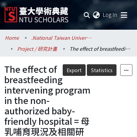
(current
Log In
Communities & Collections
Home
.National Taiwan University / 國立臺灣大學
Project / 研究計畫
The effect of breastfeeding intervening program in the non-authorized baby-friendly hospital = 母乳哺育現況及相關研究－非母嬰親善醫療院所母乳哺育率 調查及介入措施之成效評估
Research Outputs
The effect of
Fundings & Projects
Export
Statistics
breastfeeding
Researchers
intervening program
in the non-
Organizations
authorized baby-
Statistics
friendly hospital = 母
乳哺育現況及相關研