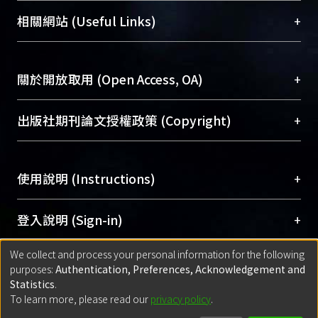
機構典藏（NTUR）與學術庫（AH）不同功能平
總館學科館員
(Main Library)
+
相關網站 (Useful Links)
台，成為臺大學術典藏NTU scholars。期能整合研
醫學圖書館學科館員
(Medical Library)
究能量、促進交流合作、保存學術產出、推廣研究
社會科學院辜振甫紀念圖書館學科館員
(Social
成果。
Sciences Library)
+
關於開放取用 (Open Access, OA)
To permanently archive and promote researcher
profiles and scholarly works, Library integrates the
開放取用是從使用者角度提升資訊取用性的社會運
+
出版社期刊論文授權政策 (Copyright)
services of “NTU Repository” with “Academic
動，應用在學術研究上是透過將研究著作公開供使
Hub” to form NTU Scholars.
用者自由取閱，以促進學術傳播及因應期刊訂購費
請確認所上傳的全文是原創的內容，若該文件包
用逐年攀升。同時可加速研究發展、提升研究影響
+
使用說明 (Instructions)
含部分內容的版權非匯入者所有，或由第三方贊
力，NTU Scholars即為本校的開放取用典藏（OA
助與合作完成，請確認該版權所有者及第三方同
Archive）平台。
（點選深入了解OA）
意提供此授權。
網站簡介
(Quickstart Guide)
+
登入說明 (Sign-in)
Please represent that the submission is your
使用手冊
(Instruction Manual)
original work, and that you have the right to
We collect and process your personal information for the following
線上預約服務
(Booking Service)
方案一：
臺灣大學計算機中心帳號登入
+
匯入著作 (Submission)
purposes:
Authentication, Preferences, Acknowledgement and
grant the rights to upload.
(With C&INC Email Account)
Statistics
.
方案二：
ORCID帳號登入
(With ORCID)
To learn more, please read our
privacy policy
.
若欲上傳已出版的全文電子檔，可使用
Open
方案一：
定期更新ORCID者，以ID匯入
(Search