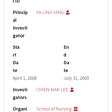
l ID
Princip
YA-LING YANG
al
Investi
gator
Sta
En
rt
d
Da
Da
te
te
April 1, 2008
July 31, 2009
Investi
CHIEN-NAN LEE
gators
Organi
School of Nursing