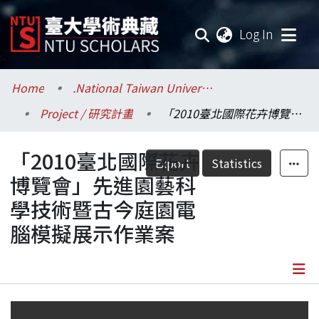
(current
Log In
Communities & Collections
Home
.National Taiwan University / 國立臺灣大學
Project / 研究計畫
「2010臺北國際花卉博覽會」先進園藝科學技術暨古今庭園電腦模擬展示作業案
Research Outputs
「2010臺北國際花卉
Fundings & Projects
Export
Statistics
博覽會」先進園藝科
Researchers
學技術暨古今庭園電
腦模擬展示作業案
Organizations
Statistics
Details