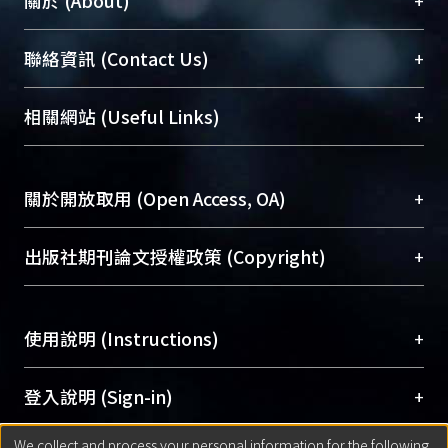
+
關於 (About)
臺大位居世界頂尖大學之列，為永久珍藏及向國際
+
聯絡資訊 (Contact Us)
展現本校豐碩的研究成果及學術能量，圖書館整合
機構典藏（NTUR）與學術庫（AH）不同功能平
總館學科館員
(Main Library)
+
相關網站 (Useful Links)
台，成為臺大學術典藏NTU scholars。期能整合研
醫學圖書館學科館員
(Medical Library)
究能量、促進交流合作、保存學術產出、推廣研究
社會科學院辜振甫紀念圖書館學科館員
(Social
成果。
Sciences Library)
+
關於開放取用 (Open Access, OA)
To permanently archive and promote researcher
profiles and scholarly works, Library integrates the
開放取用是從使用者角度提升資訊取用性的社會運
+
出版社期刊論文授權政策 (Copyright)
services of “NTU Repository” with “Academic
動，應用在學術研究上是透過將研究著作公開供使
Hub” to form NTU Scholars.
用者自由取閱，以促進學術傳播及因應期刊訂購費
請確認所上傳的全文是原創的內容，若該文件包
用逐年攀升。同時可加速研究發展、提升研究影響
+
使用說明 (Instructions)
含部分內容的版權非匯入者所有，或由第三方贊
力，NTU Scholars即為本校的開放取用典藏（OA
助與合作完成，請確認該版權所有者及第三方同
Archive）平台。
（點選深入了解OA）
意提供此授權。
網站簡介
(Quickstart Guide)
+
登入說明 (Sign-in)
Please represent that the submission is your
使用手冊
(Instruction Manual)
original work, and that you have the right to
We collect and process your personal information for the following
線上預約服務
(Booking Service)