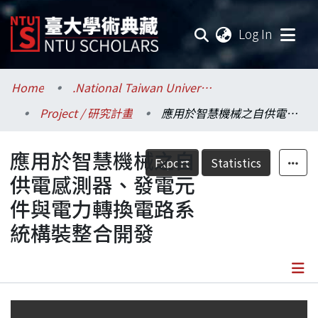
(current
Log In
Communities & Collections
Home
.National Taiwan University / 國立臺灣大學
Project / 研究計畫
應用於智慧機械之自供電感測器、發電元件與電力轉換電路系統構裝整合開發
Research Outputs
應用於智慧機械之自
Fundings & Projects
Export
Statistics
供電感測器、發電元
Researchers
件與電力轉換電路系
統構裝整合開發
Organizations
Statistics
Details