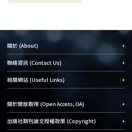
+
關於 (About)
臺大位居世界頂尖大學之列，為永久珍藏及向國際
+
聯絡資訊 (Contact Us)
展現本校豐碩的研究成果及學術能量，圖書館整合
機構典藏（NTUR）與學術庫（AH）不同功能平
總館學科館員
(Main Library)
+
相關網站 (Useful Links)
台，成為臺大學術典藏NTU scholars。期能整合研
醫學圖書館學科館員
(Medical Library)
究能量、促進交流合作、保存學術產出、推廣研究
社會科學院辜振甫紀念圖書館學科館員
(Social
成果。
Sciences Library)
+
關於開放取用 (Open Access, OA)
To permanently archive and promote researcher
profiles and scholarly works, Library integrates the
開放取用是從使用者角度提升資訊取用性的社會運
+
出版社期刊論文授權政策 (Copyright)
services of “NTU Repository” with “Academic
動，應用在學術研究上是透過將研究著作公開供使