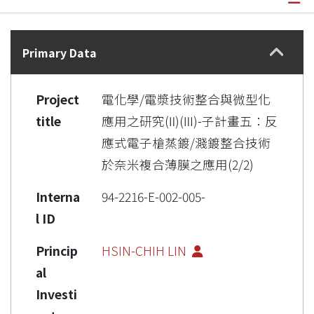
Details
Primary Data
Project
電化學/電漿技術整合與微型化
title
應用之研究(Ⅱ)(Ⅲ)-子計畫五：反
應式電子槍蒸鍍/濺鍍整合技術
於奈米複合薄膜之應用(2/2)
Interna
94-2216-E-002-005-
l ID
Princip
HSIN-CHIH LIN
al
Investi