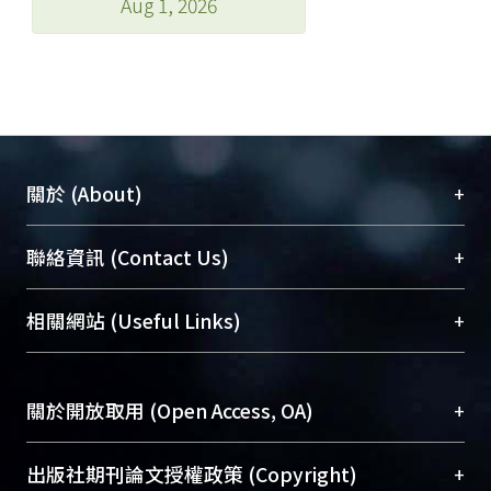
Aug 1, 2026
+
關於 (About)
臺大位居世界頂尖大學之列，為永久珍藏及向國際
+
聯絡資訊 (Contact Us)
展現本校豐碩的研究成果及學術能量，圖書館整合
機構典藏（NTUR）與學術庫（AH）不同功能平
總館學科館員
(Main Library)
+
相關網站 (Useful Links)
台，成為臺大學術典藏NTU scholars。期能整合研
醫學圖書館學科館員
(Medical Library)
究能量、促進交流合作、保存學術產出、推廣研究
社會科學院辜振甫紀念圖書館學科館員
(Social
成果。
Sciences Library)
+
關於開放取用 (Open Access, OA)
To permanently archive and promote researcher
profiles and scholarly works, Library integrates the
開放取用是從使用者角度提升資訊取用性的社會運
+
出版社期刊論文授權政策 (Copyright)