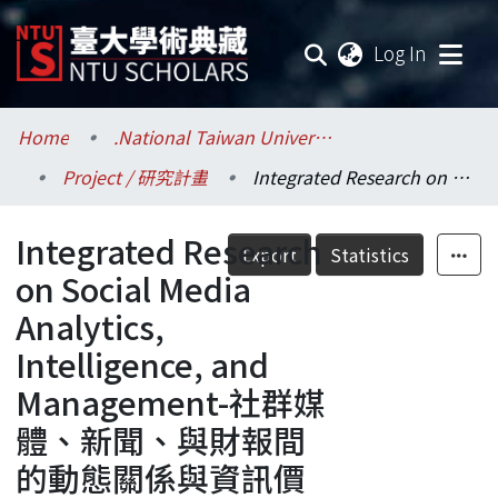
(current
Log In
Communities & Collections
Home
.National Taiwan University / 國立臺灣大學
Project / 研究計畫
Integrated Research on Social Media Analytics, Intelligence, and Management-社群媒體、新聞、與財報間的動態關係與資訊價值
Research Outputs
Integrated Research
Fundings & Projects
Export
Statistics
on Social Media
Researchers
Analytics,
Intelligence, and
Organizations
Management-社群媒
Statistics
體、新聞、與財報間
的動態關係與資訊價