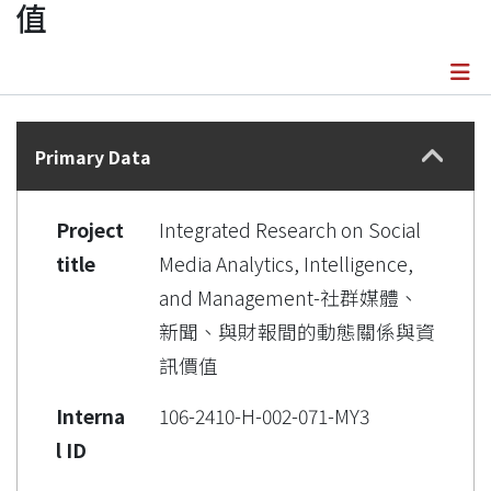
值
Details
Primary Data
Project
Integrated Research on Social
title
Media Analytics, Intelligence,
and Management-社群媒體、
新聞、與財報間的動態關係與資
訊價值
Interna
106-2410-H-002-071-MY3
l ID