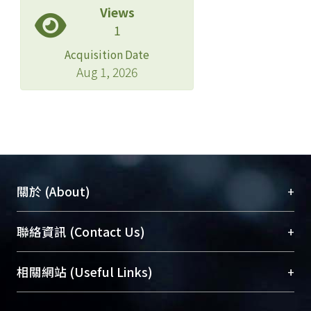
Views
1
Acquisition Date
Aug 1, 2026
+
關於 (About)
臺大位居世界頂尖大學之列，為永久珍藏及向國際
+
聯絡資訊 (Contact Us)
展現本校豐碩的研究成果及學術能量，圖書館整合
機構典藏（NTUR）與學術庫（AH）不同功能平
總館學科館員
(Main Library)
+
相關網站 (Useful Links)
台，成為臺大學術典藏NTU scholars。期能整合研
醫學圖書館學科館員
(Medical Library)
究能量、促進交流合作、保存學術產出、推廣研究
社會科學院辜振甫紀念圖書館學科館員
(Social