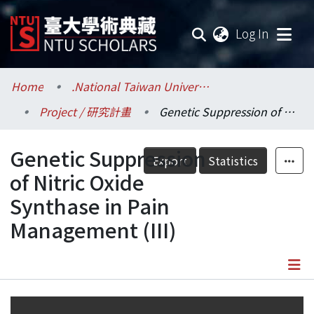
(current
Log In
Communities & Collections
Home
.National Taiwan University / 國立臺灣大學
Project / 研究計畫
Genetic Suppression of Nitric Oxide Synthase in Pain Management (III)
Research Outputs
Genetic Suppression
Fundings & Projects
Export
Statistics
of Nitric Oxide
Researchers
Synthase in Pain
Management (III)
Organizations
Statistics
Details