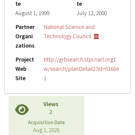
te
te
August 1, 1999
July 12, 2000
Partner
National Science and
Organi
Technology Council
zations
Project
http://grbsearch.stpi.narl.org.t
Web
w/search/planDetail2?id=51664
Site
1
Views
2
Acquisition Date
Aug 1, 2026