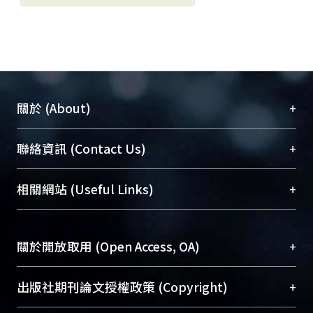
+
關於 (About)
臺大位居世界頂尖大學之列，為永久珍藏及向國際
+
聯絡資訊 (Contact Us)
展現本校豐碩的研究成果及學術能量，圖書館整合
機構典藏（NTUR）與學術庫（AH）不同功能平
總館學科館員
(Main Library)
+
相關網站 (Useful Links)
台，成為臺大學術典藏NTU scholars。期能整合研
醫學圖書館學科館員
(Medical Library)
究能量、促進交流合作、保存學術產出、推廣研究
社會科學院辜振甫紀念圖書館學科館員
(Social
成果。
Sciences Library)
+
關於開放取用 (Open Access, OA)
To permanently archive and promote researcher
profiles and scholarly works, Library integrates the
開放取用是從使用者角度提升資訊取用性的社會運
+
出版社期刊論文授權政策 (Copyright)
services of “NTU Repository” with “Academic
動，應用在學術研究上是透過將研究著作公開供使