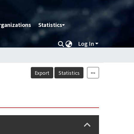
rganizations
Statistics
Log In
Export
Statistics