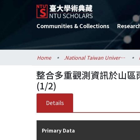
Communities & Collections
Researc
Home
.National Taiwan University / 國立臺灣大學
整合多重觀測資訊於山區
(1/2)
Details
Primary Data