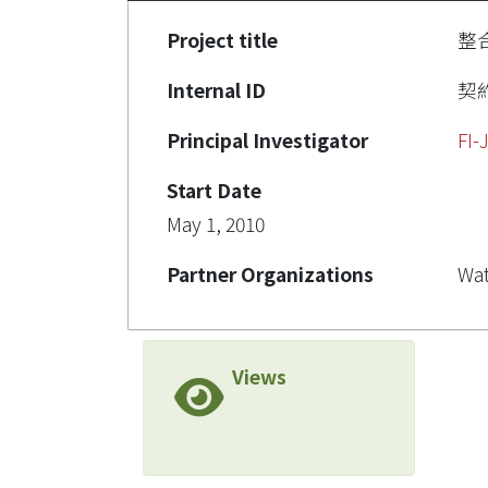
Project title
整
Internal ID
契約
Principal Investigator
FI
Start Date
May 1, 2010
Partner Organizations
Wat
Views