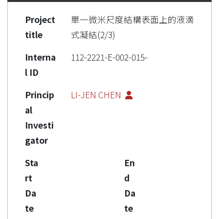
Project
單一微米尺度結構表面上的液滴
title
式凝結(2/3)
Interna
112-2221-E-002-015-
l ID
Princip
LI-JEN CHEN
al
Investi
gator
Sta
En
rt
d
Da
Da
te
te