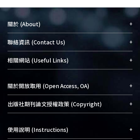
+
關於 (About)
臺大位居世界頂尖大學之列，為永久珍藏及向國際
+
聯絡資訊 (Contact Us)
展現本校豐碩的研究成果及學術能量，圖書館整合
機構典藏（NTUR）與學術庫（AH）不同功能平
總館學科館員
(Main Library)
+
相關網站 (Useful Links)
台，成為臺大學術典藏NTU scholars。期能整合研
醫學圖書館學科館員
(Medical Library)
究能量、促進交流合作、保存學術產出、推廣研究
社會科學院辜振甫紀念圖書館學科館員
(Social
成果。
Sciences Library)
+
關於開放取用 (Open Access, OA)
To permanently archive and promote researcher
profiles and scholarly works, Library integrates the
開放取用是從使用者角度提升資訊取用性的社會運
+
出版社期刊論文授權政策 (Copyright)
services of “NTU Repository” with “Academic
動，應用在學術研究上是透過將研究著作公開供使
Hub” to form NTU Scholars.
用者自由取閱，以促進學術傳播及因應期刊訂購費
請確認所上傳的全文是原創的內容，若該文件包
用逐年攀升。同時可加速研究發展、提升研究影響
+
使用說明 (Instructions)
含部分內容的版權非匯入者所有，或由第三方贊
力，NTU Scholars即為本校的開放取用典藏（OA
助與合作完成，請確認該版權所有者及第三方同