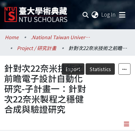
(current
Log In
Communities & Collections
Home
.National Taiwan University / 國立臺灣大學
Project / 研究計畫
針對次22奈米技術之前瞻電子設計自動化研究-子計畫一：針對次22奈米製程之穩健合成與驗證研究
Research Outputs
針對次22奈米技術之
Fundings & Projects
Export
Statistics
前瞻電子設計自動化
Researchers
研究-子計畫一：針對
次22奈米製程之穩健
Organizations
合成與驗證研究
Statistics