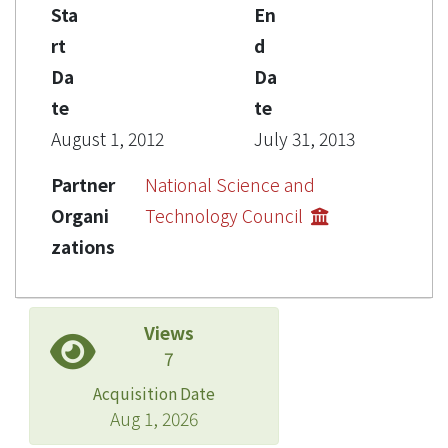
Sta
En
rt
d
Da
Da
te
te
August 1, 2012
July 31, 2013
Partner
National Science and
Organi
Technology Council
zations
Views
7
Acquisition Date
Aug 1, 2026