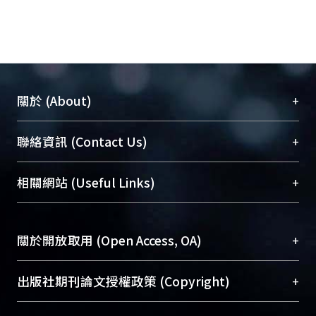
+
關於 (About)
臺大位居世界頂尖大學之列，為永久珍藏及向國際
+
聯絡資訊 (Contact Us)
展現本校豐碩的研究成果及學術能量，圖書館整合
機構典藏（NTUR）與學術庫（AH）不同功能平
總館學科館員
(Main Library)
+
相關網站 (Useful Links)
台，成為臺大學術典藏NTU scholars。期能整合研
醫學圖書館學科館員
(Medical Library)
究能量、促進交流合作、保存學術產出、推廣研究
社會科學院辜振甫紀念圖書館學科館員
(Social
成果。
Sciences Library)
+
關於開放取用 (Open Access, OA)
To permanently archive and promote researcher
profiles and scholarly works, Library integrates the
開放取用是從使用者角度提升資訊取用性的社會運
+
出版社期刊論文授權政策 (Copyright)
services of “NTU Repository” with “Academic
動，應用在學術研究上是透過將研究著作公開供使