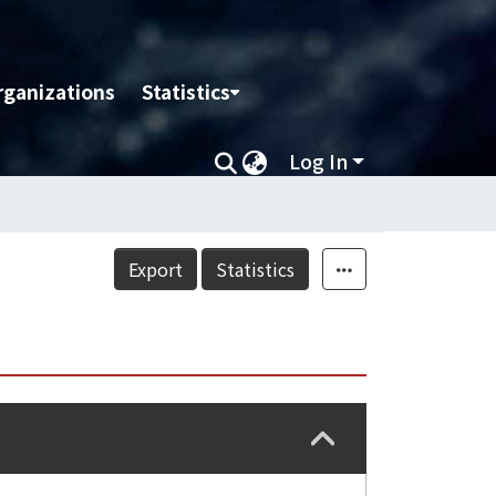
rganizations
Statistics
Log In
Export
Statistics