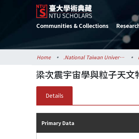
Communities & Collections
Researc
Home
.National Taiwan University / 國立臺灣大學
梁次震宇宙學與粒子天文
Details
Primary Data