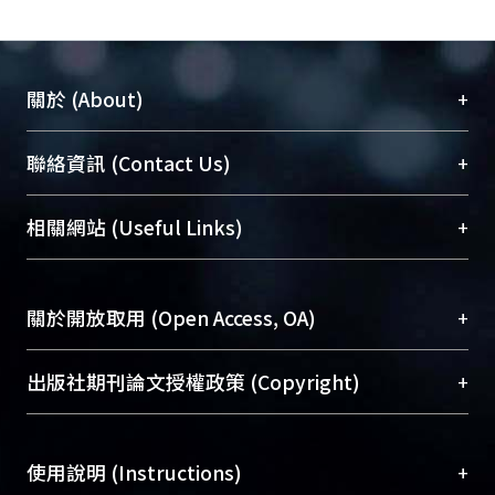
+
關於 (About)
臺大位居世界頂尖大學之列，為永久珍藏及向國際
+
聯絡資訊 (Contact Us)
展現本校豐碩的研究成果及學術能量，圖書館整合
機構典藏（NTUR）與學術庫（AH）不同功能平
總館學科館員
(Main Library)
+
相關網站 (Useful Links)
台，成為臺大學術典藏NTU scholars。期能整合研
醫學圖書館學科館員
(Medical Library)
究能量、促進交流合作、保存學術產出、推廣研究
社會科學院辜振甫紀念圖書館學科館員
(Social
成果。
Sciences Library)
+
關於開放取用 (Open Access, OA)
To permanently archive and promote researcher
profiles and scholarly works, Library integrates the
開放取用是從使用者角度提升資訊取用性的社會運
+
出版社期刊論文授權政策 (Copyright)
services of “NTU Repository” with “Academic
動，應用在學術研究上是透過將研究著作公開供使
Hub” to form NTU Scholars.
用者自由取閱，以促進學術傳播及因應期刊訂購費
請確認所上傳的全文是原創的內容，若該文件包
用逐年攀升。同時可加速研究發展、提升研究影響
+
使用說明 (Instructions)
含部分內容的版權非匯入者所有，或由第三方贊