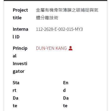
Project
金屬有機骨架薄膜之碳捕捉與氣
title
體分離技術
Interna
112-2628-E-002-015-MY3
l ID
Princip
DUN-YEN KANG
al
Investi
gator
Sta
En
rt
d
Da
Da
te
te