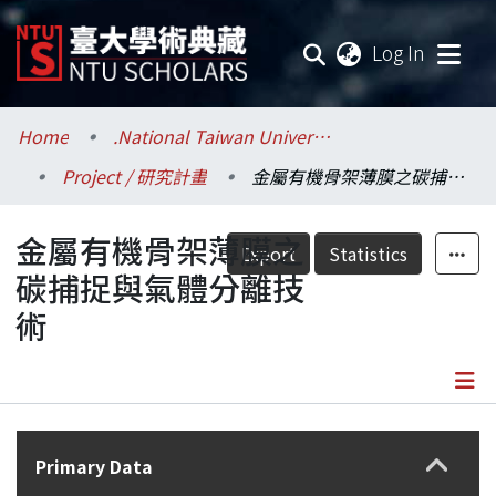
(current
Log In
Communities & Collections
Home
.National Taiwan University / 國立臺灣大學
Project / 研究計畫
金屬有機骨架薄膜之碳捕捉與氣體分離技術
Research Outputs
金屬有機骨架薄膜之
Fundings & Projects
Export
Statistics
碳捕捉與氣體分離技
Researchers
術
Organizations
Statistics
Details
Primary Data