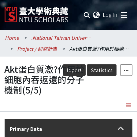
(current
Log In
Communities & Collections
Home
.National Taiwan University / 國立臺灣大學
Project / 研究計畫
Akt蛋白質激?作用於細胞內吞返還的分子機制(5/5)
Research Outputs
Akt蛋白質激?作用於
Fundings & Projects
Export
Statistics
細胞內吞返還的分子
Researchers
機制(5/5)
Organizations
Statistics
Details
Primary Data