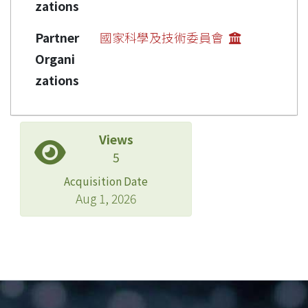
zations
Partner
國家科學及技術委員會
Organi
zations
Views
5
Acquisition Date
Aug 1, 2026