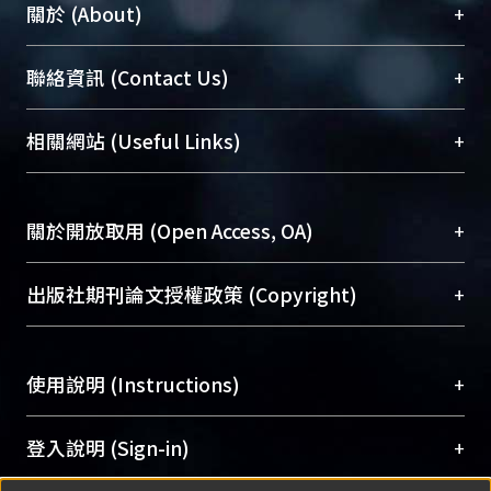
+
關於 (About)
臺大位居世界頂尖大學之列，為永久珍藏及向國際
+
聯絡資訊 (Contact Us)
展現本校豐碩的研究成果及學術能量，圖書館整合
機構典藏（NTUR）與學術庫（AH）不同功能平
總館學科館員
(Main Library)
+
相關網站 (Useful Links)
台，成為臺大學術典藏NTU scholars。期能整合研
醫學圖書館學科館員
(Medical Library)
究能量、促進交流合作、保存學術產出、推廣研究
社會科學院辜振甫紀念圖書館學科館員
(Social
成果。
Sciences Library)
+
關於開放取用 (Open Access, OA)
To permanently archive and promote researcher
profiles and scholarly works, Library integrates the
開放取用是從使用者角度提升資訊取用性的社會運
+
出版社期刊論文授權政策 (Copyright)
services of “NTU Repository” with “Academic
動，應用在學術研究上是透過將研究著作公開供使
Hub” to form NTU Scholars.
用者自由取閱，以促進學術傳播及因應期刊訂購費
請確認所上傳的全文是原創的內容，若該文件包
用逐年攀升。同時可加速研究發展、提升研究影響
+
使用說明 (Instructions)
含部分內容的版權非匯入者所有，或由第三方贊
力，NTU Scholars即為本校的開放取用典藏（OA
助與合作完成，請確認該版權所有者及第三方同
Archive）平台。
（點選深入了解OA）
意提供此授權。
網站簡介
(Quickstart Guide)
+
登入說明 (Sign-in)
Please represent that the submission is your
使用手冊
(Instruction Manual)