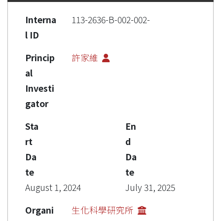
Interna
113-2636-B-002-002-
l ID
Princip
許家維
al
Investi
gator
Sta
En
rt
d
Da
Da
te
te
August 1, 2024
July 31, 2025
Organi
生化科學研究所