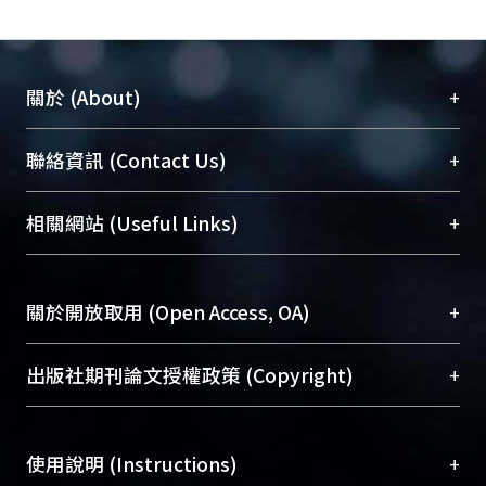
+
關於 (About)
臺大位居世界頂尖大學之列，為永久珍藏及向國際
+
聯絡資訊 (Contact Us)
展現本校豐碩的研究成果及學術能量，圖書館整合
機構典藏（NTUR）與學術庫（AH）不同功能平
總館學科館員
(Main Library)
+
相關網站 (Useful Links)
台，成為臺大學術典藏NTU scholars。期能整合研
醫學圖書館學科館員
(Medical Library)
究能量、促進交流合作、保存學術產出、推廣研究
社會科學院辜振甫紀念圖書館學科館員
(Social
成果。
Sciences Library)
+
關於開放取用 (Open Access, OA)
To permanently archive and promote researcher
profiles and scholarly works, Library integrates the
開放取用是從使用者角度提升資訊取用性的社會運
+
出版社期刊論文授權政策 (Copyright)
services of “NTU Repository” with “Academic
動，應用在學術研究上是透過將研究著作公開供使
Hub” to form NTU Scholars.
用者自由取閱，以促進學術傳播及因應期刊訂購費
請確認所上傳的全文是原創的內容，若該文件包
用逐年攀升。同時可加速研究發展、提升研究影響
+
使用說明 (Instructions)
含部分內容的版權非匯入者所有，或由第三方贊