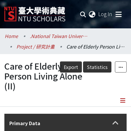
(current
Log In
Communities & Collections
Home
.National Taiwan University / 國立臺灣大學
Project / 研究計畫
Care of Elderly Person Living Alone (II)
Research Outputs
Care of Elderly
Fundings & Projects
Export
Statistics
Person Living Alone
Researchers
(II)
Organizations
Statistics
Details
Primary Data