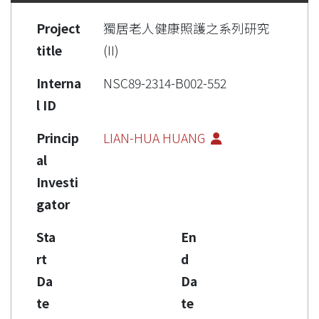
Project
獨居老人健康照護之系列研究
title
(II)
Interna
NSC89-2314-B002-552
l ID
Princip
LIAN-HUA HUANG
al
Investi
gator
Sta
En
rt
d
Da
Da
te
te