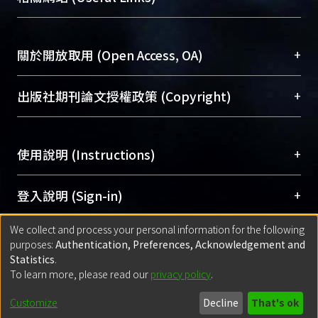
台，成為臺大學術典藏NTU scholars。期能整合研
醫學圖書館學科館員
(Medical Library)
究能量、促進交流合作、保存學術產出、推廣研究
社會科學院辜振甫紀念圖書館學科館員
(Social
成果。
Sciences Library)
+
關於開放取用 (Open Access, OA)
To permanently archive and promote researcher
profiles and scholarly works, Library integrates the
開放取用是從使用者角度提升資訊取用性的社會運
+
出版社期刊論文授權政策 (Copyright)
services of “NTU Repository” with “Academic
動，應用在學術研究上是透過將研究著作公開供使
Hub” to form NTU Scholars.
用者自由取閱，以促進學術傳播及因應期刊訂購費
請確認所上傳的全文是原創的內容，若該文件包
用逐年攀升。同時可加速研究發展、提升研究影響
+
使用說明 (Instructions)
含部分內容的版權非匯入者所有，或由第三方贊
力，NTU Scholars即為本校的開放取用典藏（OA
助與合作完成，請確認該版權所有者及第三方同
Archive）平台。
（點選深入了解OA）
意提供此授權。
網站簡介
(Quickstart Guide)
+
登入說明 (Sign-in)
Please represent that the submission is your
使用手冊
(Instruction Manual)
original work, and that you have the right to
We collect and process your personal information for the following
線上預約服務
(Booking Service)
方案一：
臺灣大學計算機中心帳號登入
+
匯入著作 (Submission)
purposes:
Authentication, Preferences, Acknowledgement and
grant the rights to upload.
(With C&INC Email Account)
Statistics
.
方案二：
ORCID帳號登入
(With ORCID)
To learn more, please read our
privacy policy
.
若欲上傳已出版的全文電子檔，可使用
Open
方案一：
定期更新ORCID者，以ID匯入
(Search
policy finder
網站查詢，以確認出版單位之版權
for identifier (ORCID))
Built with
DSpace-CRIS software
- Extension maintained and optimized
Customize
Decline
That's ok
政策。
方案二：
自行建檔
(Default mode Submission)
by