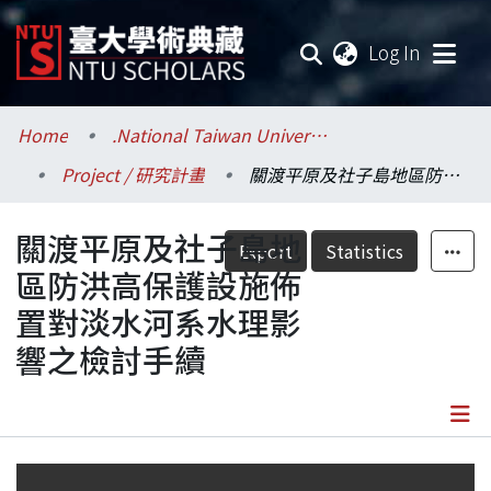
(current
Log In
Communities & Collections
Home
.National Taiwan University / 國立臺灣大學
Project / 研究計畫
關渡平原及社子島地區防洪高保護設施佈置對淡水河系水理影響之檢討手續
Research Outputs
關渡平原及社子島地
Fundings & Projects
Export
Statistics
區防洪高保護設施佈
Researchers
置對淡水河系水理影
響之檢討手續
Organizations
Statistics
Details