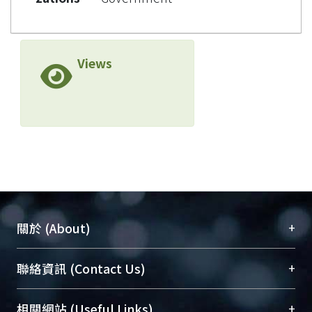
Views
+
關於 (About)
臺大位居世界頂尖大學之列，為永久珍藏及向國際
+
聯絡資訊 (Contact Us)
展現本校豐碩的研究成果及學術能量，圖書館整合
機構典藏（NTUR）與學術庫（AH）不同功能平
總館學科館員
(Main Library)
+
相關網站 (Useful Links)