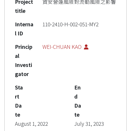
Project
資安營運風險對流動風險之影響
title
Interna
110-2410-H-002-051-MY2
l ID
Princip
WEI-CHUAN KAO
al
Investi
gator
Sta
En
rt
d
Da
Da
te
te
August 1, 2022
July 31, 2023