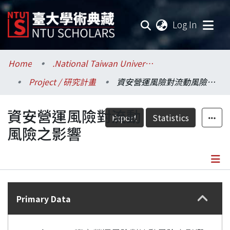
(current
Log In
Communities & Collections
Home
.National Taiwan University / 國立臺灣大學
Project / 研究計畫
資安營運風險對流動風險之影響
Research Outputs
資安營運風險對流動
Fundings & Projects
Export
Statistics
風險之影響
Researchers
Organizations
Details
Statistics
Primary Data