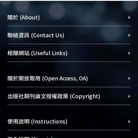
+
關於 (About)
臺大位居世界頂尖大學之列，為永久珍藏及向國際
+
聯絡資訊 (Contact Us)
展現本校豐碩的研究成果及學術能量，圖書館整合
機構典藏（NTUR）與學術庫（AH）不同功能平
總館學科館員
(Main Library)
+
相關網站 (Useful Links)
台，成為臺大學術典藏NTU scholars。期能整合研
醫學圖書館學科館員
(Medical Library)
究能量、促進交流合作、保存學術產出、推廣研究
社會科學院辜振甫紀念圖書館學科館員
(Social
成果。
Sciences Library)
+
關於開放取用 (Open Access, OA)
To permanently archive and promote researcher
profiles and scholarly works, Library integrates the
開放取用是從使用者角度提升資訊取用性的社會運
+
出版社期刊論文授權政策 (Copyright)
services of “NTU Repository” with “Academic
動，應用在學術研究上是透過將研究著作公開供使
Hub” to form NTU Scholars.
用者自由取閱，以促進學術傳播及因應期刊訂購費
請確認所上傳的全文是原創的內容，若該文件包
用逐年攀升。同時可加速研究發展、提升研究影響
+
使用說明 (Instructions)
含部分內容的版權非匯入者所有，或由第三方贊
力，NTU Scholars即為本校的開放取用典藏（OA
助與合作完成，請確認該版權所有者及第三方同
Archive）平台。
（點選深入了解OA）
意提供此授權。