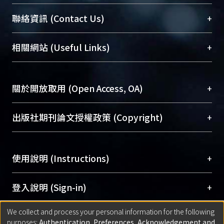
臺大位居世界頂尖大學之列，為永久珍藏及向國際
+
聯絡資訊 (Contact Us)
展現本校豐碩的研究成果及學術能量，圖書館整合
機構典藏（NTUR）與學術庫（AH）不同功能平
總館學科館員
(Main Library)
+
相關網站 (Useful Links)
台，成為臺大學術典藏NTU scholars。期能整合研
醫學圖書館學科館員
(Medical Library)
究能量、促進交流合作、保存學術產出、推廣研究
社會科學院辜振甫紀念圖書館學科館員
(Social
成果。
Sciences Library)
+
關於開放取用 (Open Access, OA)
To permanently archive and promote researcher
profiles and scholarly works, Library integrates the
開放取用是從使用者角度提升資訊取用性的社會運
+
出版社期刊論文授權政策 (Copyright)
services of “NTU Repository” with “Academic
動，應用在學術研究上是透過將研究著作公開供使
Hub” to form NTU Scholars.
用者自由取閱，以促進學術傳播及因應期刊訂購費
請確認所上傳的全文是原創的內容，若該文件包
用逐年攀升。同時可加速研究發展、提升研究影響
+
使用說明 (Instructions)
含部分內容的版權非匯入者所有，或由第三方贊
力，NTU Scholars即為本校的開放取用典藏（OA
助與合作完成，請確認該版權所有者及第三方同
Archive）平台。
（點選深入了解OA）
意提供此授權。
網站簡介
(Quickstart Guide)
+
登入說明 (Sign-in)
Please represent that the submission is your
使用手冊
(Instruction Manual)
original work, and that you have the right to
We collect and process your personal information for the following
線上預約服務
(Booking Service)
方案一：
臺灣大學計算機中心帳號登入
+
匯入著作 (Submission)
purposes:
Authentication, Preferences, Acknowledgement and
grant the rights to upload.