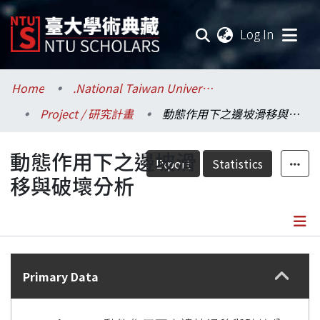
(current
Log In
Communities & Collections
Home
.National Taiwan University / 國立臺灣大學
Project / 研究計畫
動態作用下之邊坡滑移與破壞分析
Research Outputs
動態作用下之邊坡滑
Fundings & Projects
Export
Statistics
移與破壞分析
Researchers
Organizations
Details
Statistics
Primary Data