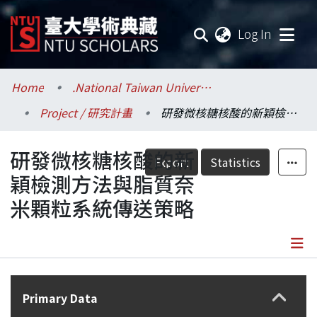
(current
Log In
Communities & Collections
Home
.National Taiwan University / 國立臺灣大學
Project / 研究計畫
研發微核糖核酸的新穎檢測方法與脂質奈米顆粒系統傳送策略
Research Outputs
研發微核糖核酸的新
Fundings & Projects
Export
Statistics
穎檢測方法與脂質奈
Researchers
米顆粒系統傳送策略
Organizations
Statistics
Details
Primary Data