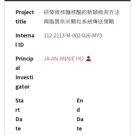
Project
研發微核糖核酸的新穎檢測方法
title
與脂質奈米顆粒系統傳送策略
Interna
112-2113-M-002-026-MY3
l ID
Princip
JA-AN ANNIE HO
al
Investi
gator
Sta
En
rt
d
Da
Da
te
te