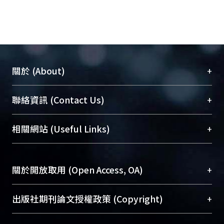
+
關於 (About)
臺大位居世界頂尖大學之列，為永久珍藏及向國際
+
聯絡資訊 (Contact Us)
展現本校豐碩的研究成果及學術能量，圖書館整合
機構典藏（NTUR）與學術庫（AH）不同功能平
總館學科館員
(Main Library)
+
相關網站 (Useful Links)
台，成為臺大學術典藏NTU scholars。期能整合研
醫學圖書館學科館員
(Medical Library)
究能量、促進交流合作、保存學術產出、推廣研究
社會科學院辜振甫紀念圖書館學科館員
(Social
成果。
Sciences Library)
+
關於開放取用 (Open Access, OA)
To permanently archive and promote researcher
profiles and scholarly works, Library integrates the
開放取用是從使用者角度提升資訊取用性的社會運
+
出版社期刊論文授權政策 (Copyright)
services of “NTU Repository” with “Academic
動，應用在學術研究上是透過將研究著作公開供使
Hub” to form NTU Scholars.