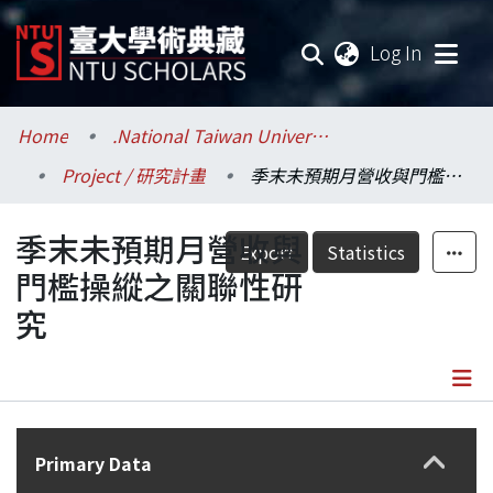
(current
Log In
Communities & Collections
Home
.National Taiwan University / 國立臺灣大學
Project / 研究計畫
季末未預期月營收與門檻操縱之關聯性研究
Research Outputs
季末未預期月營收與
Fundings & Projects
Export
Statistics
門檻操縱之關聯性研
Researchers
究
Organizations
Statistics
Details
Primary Data