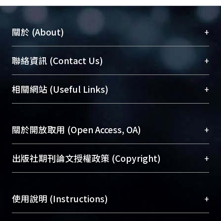
+
關於 (About)
臺大位居世界頂尖大學之列，為永久珍藏及向國際
+
聯絡資訊 (Contact Us)
展現本校豐碩的研究成果及學術能量，圖書館整合
機構典藏（NTUR）與學術庫（AH）不同功能平
總館學科館員
(Main Library)
+
相關網站 (Useful Links)
台，成為臺大學術典藏NTU scholars。期能整合研
醫學圖書館學科館員
(Medical Library)
究能量、促進交流合作、保存學術產出、推廣研究
社會科學院辜振甫紀念圖書館學科館員
(Social
成果。
Sciences Library)
+
關於開放取用 (Open Access, OA)
To permanently archive and promote researcher
profiles and scholarly works, Library integrates the
開放取用是從使用者角度提升資訊取用性的社會運
+
出版社期刊論文授權政策 (Copyright)
services of “NTU Repository” with “Academic
動，應用在學術研究上是透過將研究著作公開供使
Hub” to form NTU Scholars.
用者自由取閱，以促進學術傳播及因應期刊訂購費
請確認所上傳的全文是原創的內容，若該文件包
用逐年攀升。同時可加速研究發展、提升研究影響
+
使用說明 (Instructions)
含部分內容的版權非匯入者所有，或由第三方贊
力，NTU Scholars即為本校的開放取用典藏（OA
助與合作完成，請確認該版權所有者及第三方同