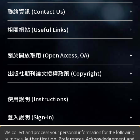
臺大位居世界頂尖大學之列，為永久珍藏及向國際
+
聯絡資訊 (Contact Us)
展現本校豐碩的研究成果及學術能量，圖書館整合
機構典藏（NTUR）與學術庫（AH）不同功能平
總館學科館員
(Main Library)
+
相關網站 (Useful Links)
台，成為臺大學術典藏NTU scholars。期能整合研
醫學圖書館學科館員
(Medical Library)
究能量、促進交流合作、保存學術產出、推廣研究
社會科學院辜振甫紀念圖書館學科館員
(Social
成果。
Sciences Library)
+
關於開放取用 (Open Access, OA)
To permanently archive and promote researcher
profiles and scholarly works, Library integrates the
開放取用是從使用者角度提升資訊取用性的社會運
+
出版社期刊論文授權政策 (Copyright)
services of “NTU Repository” with “Academic
動，應用在學術研究上是透過將研究著作公開供使
Hub” to form NTU Scholars.
用者自由取閱，以促進學術傳播及因應期刊訂購費
請確認所上傳的全文是原創的內容，若該文件包
用逐年攀升。同時可加速研究發展、提升研究影響
+
使用說明 (Instructions)
含部分內容的版權非匯入者所有，或由第三方贊
力，NTU Scholars即為本校的開放取用典藏（OA
助與合作完成，請確認該版權所有者及第三方同
Archive）平台。
（點選深入了解OA）
意提供此授權。
網站簡介
(Quickstart Guide)
+
登入說明 (Sign-in)
Please represent that the submission is your
使用手冊
(Instruction Manual)
original work, and that you have the right to
We collect and process your personal information for the following
線上預約服務
(Booking Service)
方案一：
臺灣大學計算機中心帳號登入
+
匯入著作 (Submission)
purposes:
Authentication, Preferences, Acknowledgement and
grant the rights to upload.