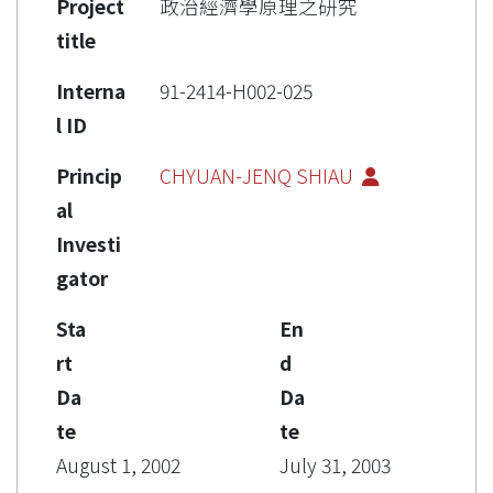
Project
政治經濟學原理之研究
title
Interna
91-2414-H002-025
l ID
Princip
CHYUAN-JENQ SHIAU
al
Investi
gator
Sta
En
rt
d
Da
Da
te
te
August 1, 2002
July 31, 2003