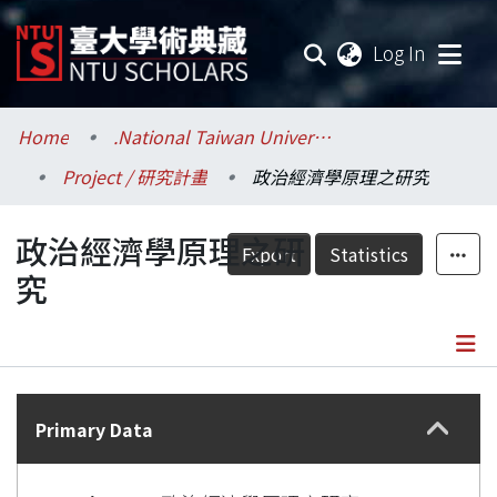
(current
Log In
Communities & Collections
Home
.National Taiwan University / 國立臺灣大學
Project / 研究計畫
政治經濟學原理之研究
Research Outputs
政治經濟學原理之研
Fundings & Projects
Export
Statistics
究
Researchers
Organizations
Details
Statistics
Primary Data