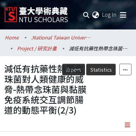
(current
Log In
Communities & Collections
Home
.National Taiwan University / 國立臺灣大學
Project / 研究計畫
減低有抗藥性熱帶念珠菌對人類健康的威脅-熱帶念珠菌與黏膜免疫系統交互調節腸道的動態平衡(2/3)
Research Outputs
減低有抗藥性熱帶念
Fundings & Projects
Export
Statistics
珠菌對人類健康的威
Researchers
脅-熱帶念珠菌與黏膜
免疫系統交互調節腸
Organizations
道的動態平衡(2/3)
Statistics