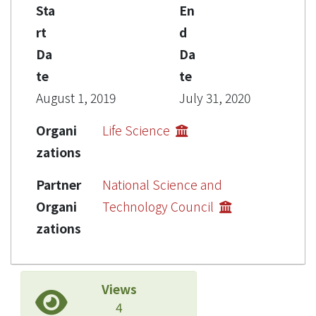
Sta
En
rt
d
Da
Da
te
te
August 1, 2019
July 31, 2020
Organi
Life Science
zations
Partner
National Science and
Organi
Technology Council
zations
Views
4