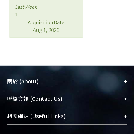
Last Week
1
Acquisition Date
Aug 1, 2026
+
關於 (About)
臺大位居世界頂尖大學之列，為永久珍藏及向國際
+
聯絡資訊 (Contact Us)
展現本校豐碩的研究成果及學術能量，圖書館整合
機構典藏（NTUR）與學術庫（AH）不同功能平
總館學科館員
(Main Library)
+
相關網站 (Useful Links)
台，成為臺大學術典藏NTU scholars。期能整合研
醫學圖書館學科館員
(Medical Library)
究能量、促進交流合作、保存學術產出、推廣研究
社會科學院辜振甫紀念圖書館學科館員
(Social