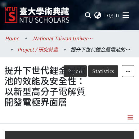
(current
Log In
Communities & Collections
Home
.National Taiwan University / 國立臺灣大學
Project / 研究計畫
提升下世代鋰金屬電池的效能及安全性：以新型高分子電解質開發電極界面層
Research Outputs
提升下世代鋰金屬電
Fundings & Projects
Export
Statistics
池的效能及安全性：
Researchers
以新型高分子電解質
開發電極界面層
Organizations
Statistics
Details