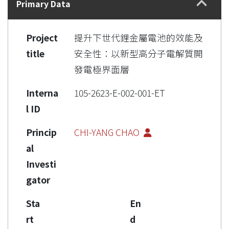
Primary Data
Project
提升下世代鋰金屬電池的效能及
title
安全性：以新型高分子電解質開
發電極界面層
Interna
105-2623-E-002-001-ET
l ID
Princip
CHI-YANG CHAO
al
Investi
gator
Sta
En
rt
d