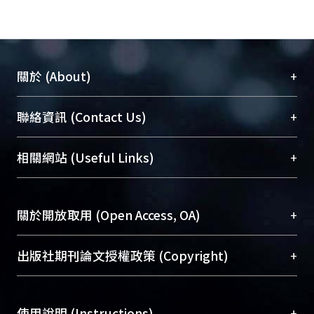
+
關於 (About)
臺大位居世界頂尖大學之列，為永久珍藏及向國際
+
聯絡資訊 (Contact Us)
展現本校豐碩的研究成果及學術能量，圖書館整合
機構典藏（NTUR）與學術庫（AH）不同功能平
總館學科館員
(Main Library)
+
相關網站 (Useful Links)
台，成為臺大學術典藏NTU scholars。期能整合研
醫學圖書館學科館員
(Medical Library)
究能量、促進交流合作、保存學術產出、推廣研究
社會科學院辜振甫紀念圖書館學科館員
(Social
成果。
Sciences Library)
+
關於開放取用 (Open Access, OA)
To permanently archive and promote researcher
profiles and scholarly works, Library integrates the
開放取用是從使用者角度提升資訊取用性的社會運
+
出版社期刊論文授權政策 (Copyright)
services of “NTU Repository” with “Academic
動，應用在學術研究上是透過將研究著作公開供使
Hub” to form NTU Scholars.
用者自由取閱，以促進學術傳播及因應期刊訂購費
請確認所上傳的全文是原創的內容，若該文件包
用逐年攀升。同時可加速研究發展、提升研究影響
+
使用說明 (Instructions)
含部分內容的版權非匯入者所有，或由第三方贊