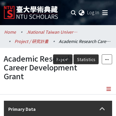
(current
Log In
Communities & Collections
Home
.National Taiwan University / 國立臺灣大學
Project / 研究計畫
Academic Research Career Development Grant
Research Outputs
Academic Research
Fundings & Projects
Export
Statistics
Career Development
Researchers
Grant
Organizations
Statistics
Details
Primary Data