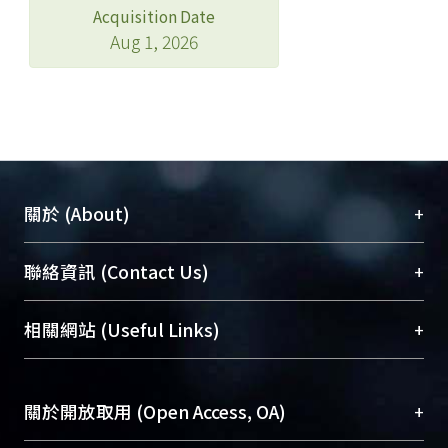
Acquisition Date
Aug 1, 2026
+
關於 (About)
臺大位居世界頂尖大學之列，為永久珍藏及向國際
+
聯絡資訊 (Contact Us)
展現本校豐碩的研究成果及學術能量，圖書館整合
機構典藏（NTUR）與學術庫（AH）不同功能平
總館學科館員
(Main Library)
+
相關網站 (Useful Links)
台，成為臺大學術典藏NTU scholars。期能整合研
醫學圖書館學科館員
(Medical Library)
究能量、促進交流合作、保存學術產出、推廣研究
社會科學院辜振甫紀念圖書館學科館員
(Social
成果。
Sciences Library)
+
關於開放取用 (Open Access, OA)
To permanently archive and promote researcher