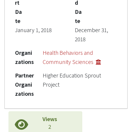
rt
d
Da
Da
te
te
January 1, 2018
December 31,
2018
Organi
Health Behaviors and
zations
Community Sciences
Partner
Higher Education Sprout
Organi
Project
zations
Views
2