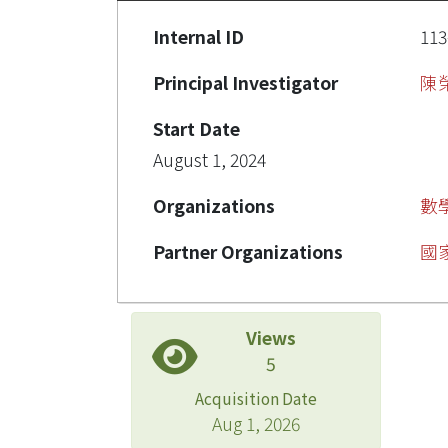
Internal ID
113
Principal Investigator
陳
Start Date
August 1, 2024
Organizations
數
Partner Organizations
國
Views
5
Acquisition Date
Aug 1, 2026