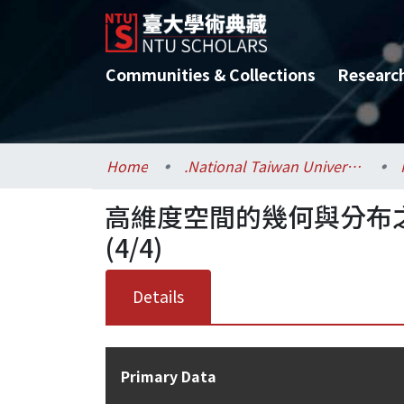
Communities & Collections
Researc
Home
.National Taiwan University / 國立臺灣大學
高維度空間的幾何與分布
(4/4)
Details
Primary Data