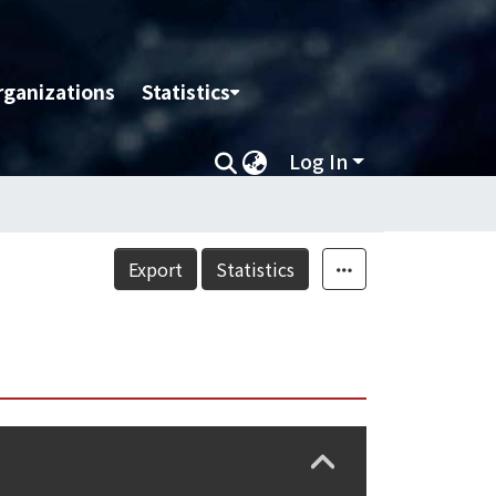
rganizations
Statistics
Log In
Export
Statistics