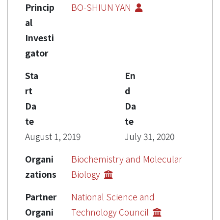
Princip
BO-SHIUN YAN
al
Investi
gator
Sta
En
rt
d
Da
Da
te
te
August 1, 2019
July 31, 2020
Organi
Biochemistry and Molecular
zations
Biology
Partner
National Science and
Organi
Technology Council