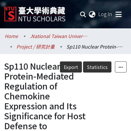
(current
Log In
Communities & Collections
Home
.National Taiwan University / 國立臺灣大學
Project / 研究計畫
Sp110 Nuclear Protein-Mediated Regulation of Chemokine Expression and Its Significance for Host Defense to Mycobacterium Tuberculosis Infection
Research Outputs
Sp110 Nuclear
Fundings & Projects
Export
Statistics
Protein-Mediated
Researchers
Regulation of
Chemokine
Organizations
Expression and Its
Statistics
Significance for Host
Defense to