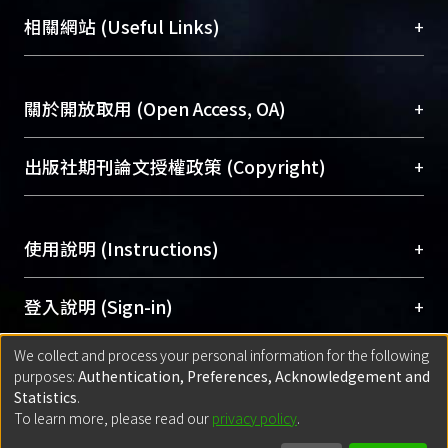
機構典藏（NTUR）與學術庫（AH）不同功能平
總館學科館員
(Main Library)
+
相關網站 (Useful Links)
台，成為臺大學術典藏NTU scholars。期能整合研
醫學圖書館學科館員
(Medical Library)
究能量、促進交流合作、保存學術產出、推廣研究
社會科學院辜振甫紀念圖書館學科館員
(Social
成果。
Sciences Library)
+
關於開放取用 (Open Access, OA)
To permanently archive and promote researcher
profiles and scholarly works, Library integrates the
開放取用是從使用者角度提升資訊取用性的社會運
+
出版社期刊論文授權政策 (Copyright)
services of “NTU Repository” with “Academic
動，應用在學術研究上是透過將研究著作公開供使
Hub” to form NTU Scholars.
用者自由取閱，以促進學術傳播及因應期刊訂購費
請確認所上傳的全文是原創的內容，若該文件包
用逐年攀升。同時可加速研究發展、提升研究影響
+
使用說明 (Instructions)
含部分內容的版權非匯入者所有，或由第三方贊
力，NTU Scholars即為本校的開放取用典藏（OA
助與合作完成，請確認該版權所有者及第三方同
Archive）平台。
（點選深入了解OA）
意提供此授權。
網站簡介
(Quickstart Guide)
+
登入說明 (Sign-in)
Please represent that the submission is your
使用手冊
(Instruction Manual)
original work, and that you have the right to
We collect and process your personal information for the following
線上預約服務
(Booking Service)
方案一：
臺灣大學計算機中心帳號登入
+
匯入著作 (Submission)
purposes:
Authentication, Preferences, Acknowledgement and
grant the rights to upload.
(With C&INC Email Account)
Statistics
.
方案二：
ORCID帳號登入
(With ORCID)
To learn more, please read our
privacy policy
.
若欲上傳已出版的全文電子檔，可使用
Open
方案一：
定期更新ORCID者，以ID匯入
(Search
policy finder
網站查詢，以確認出版單位之版權
for identifier (ORCID))