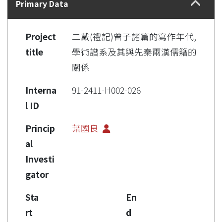
Primary Data
Project
二戴(禮記)曾子諸篇的寫作年代,
title
學術譜系及其與先秦兩漢儒籍的
關係
Interna
91-2411-H002-026
l ID
Princip
葉國良
al
Investi
gator
Sta
En
rt
d