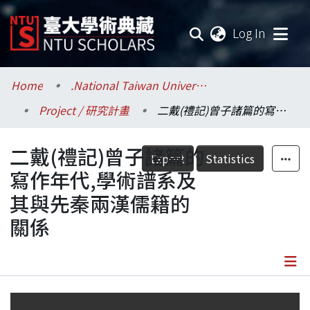
(current
Log In
Communities & Collections
Home
.National Taiwan University / 國立臺灣大學
Project / 研究計畫
二戴(禮記)曾子諸篇的寫作年代,學術譜系及其與先秦兩漢儒籍的關係
Research Outputs
二戴(禮記)曾子諸篇的
Fundings & Projects
Export
Statistics
寫作年代,學術譜系及
Researchers
其與先秦兩漢儒籍的
關係
Organizations
Statistics
Details