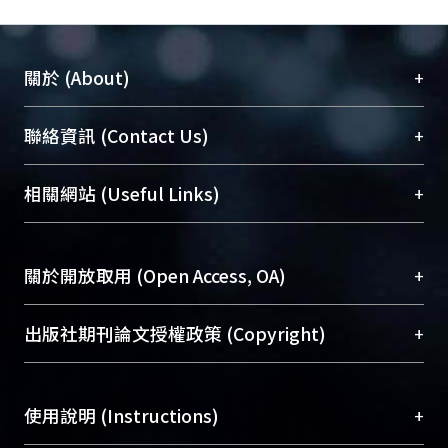
+
關於 (About)
臺大位居世界頂尖大學之列，為永久珍藏及向國際
+
聯絡資訊 (Contact Us)
展現本校豐碩的研究成果及學術能量，圖書館整合
機構典藏（NTUR）與學術庫（AH）不同功能平
總館學科館員
(Main Library)
+
相關網站 (Useful Links)
台，成為臺大學術典藏NTU scholars。期能整合研
醫學圖書館學科館員
(Medical Library)
究能量、促進交流合作、保存學術產出、推廣研究
社會科學院辜振甫紀念圖書館學科館員
(Social
成果。
Sciences Library)
+
關於開放取用 (Open Access, OA)
To permanently archive and promote researcher
profiles and scholarly works, Library integrates the
開放取用是從使用者角度提升資訊取用性的社會運
+
出版社期刊論文授權政策 (Copyright)
services of “NTU Repository” with “Academic
動，應用在學術研究上是透過將研究著作公開供使
Hub” to form NTU Scholars.
用者自由取閱，以促進學術傳播及因應期刊訂購費
請確認所上傳的全文是原創的內容，若該文件包
用逐年攀升。同時可加速研究發展、提升研究影響
+
使用說明 (Instructions)
含部分內容的版權非匯入者所有，或由第三方贊
力，NTU Scholars即為本校的開放取用典藏（OA
助與合作完成，請確認該版權所有者及第三方同