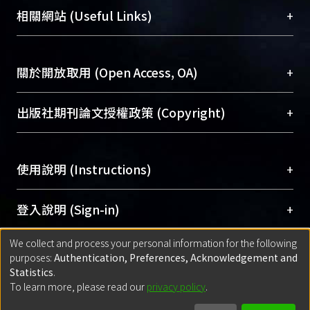
機構典藏（NTUR）與學術庫（AH）不同功能平
總館學科館員
(Main Library)
+
相關網站 (Useful Links)
台，成為臺大學術典藏NTU scholars。期能整合研
醫學圖書館學科館員
(Medical Library)
究能量、促進交流合作、保存學術產出、推廣研究
社會科學院辜振甫紀念圖書館學科館員
(Social
成果。
Sciences Library)
+
關於開放取用 (Open Access, OA)
To permanently archive and promote researcher
profiles and scholarly works, Library integrates the
開放取用是從使用者角度提升資訊取用性的社會運
+
出版社期刊論文授權政策 (Copyright)
services of “NTU Repository” with “Academic
動，應用在學術研究上是透過將研究著作公開供使
Hub” to form NTU Scholars.
用者自由取閱，以促進學術傳播及因應期刊訂購費
請確認所上傳的全文是原創的內容，若該文件包
用逐年攀升。同時可加速研究發展、提升研究影響
+
使用說明 (Instructions)
含部分內容的版權非匯入者所有，或由第三方贊
力，NTU Scholars即為本校的開放取用典藏（OA
助與合作完成，請確認該版權所有者及第三方同
Archive）平台。
（點選深入了解OA）
意提供此授權。
網站簡介
(Quickstart Guide)
+
登入說明 (Sign-in)
Please represent that the submission is your
使用手冊
(Instruction Manual)
original work, and that you have the right to
We collect and process your personal information for the following
線上預約服務
(Booking Service)
方案一：
臺灣大學計算機中心帳號登入
+
匯入著作 (Submission)
purposes:
Authentication, Preferences, Acknowledgement and
grant the rights to upload.
(With C&INC Email Account)
Statistics
.
方案二：
ORCID帳號登入
(With ORCID)
To learn more, please read our
privacy policy
.
若欲上傳已出版的全文電子檔，可使用
Open
方案一：
定期更新ORCID者，以ID匯入
(Search
policy finder
網站查詢，以確認出版單位之版權
for identifier (ORCID))