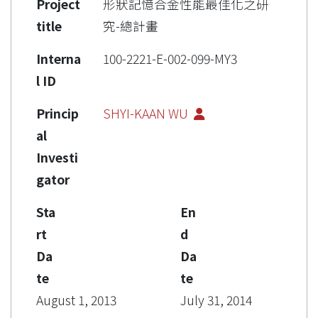
Project
形狀記憶合金性能最佳化之研
title
究-總計畫
Interna
100-2221-E-002-099-MY3
l ID
Princip
SHYI-KAAN WU
al
Investi
gator
Sta
En
rt
d
Da
Da
te
te
August 1, 2013
July 31, 2014