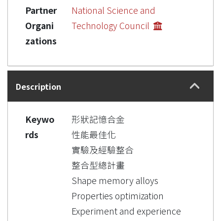
Partner
National Science and
Organi
Technology Council
zations
Description
Keywo
形狀記憶合金
rds
性能最佳化
實驗及經驗整合
整合型總計畫
Shape memory alloys
Properties optimization
Experiment and experience