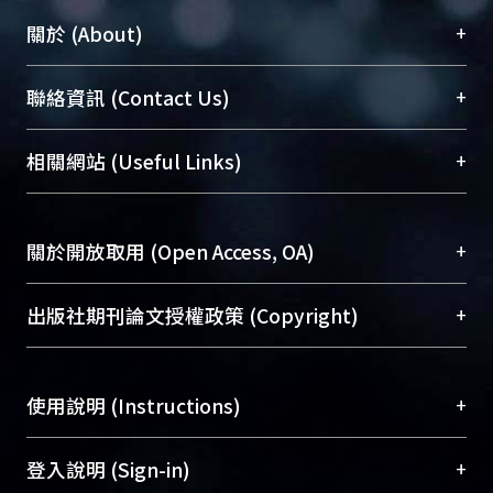
+
關於 (About)
臺大位居世界頂尖大學之列，為永久珍藏及向國際
+
聯絡資訊 (Contact Us)
展現本校豐碩的研究成果及學術能量，圖書館整合
機構典藏（NTUR）與學術庫（AH）不同功能平
總館學科館員
(Main Library)
+
相關網站 (Useful Links)
台，成為臺大學術典藏NTU scholars。期能整合研
醫學圖書館學科館員
(Medical Library)
究能量、促進交流合作、保存學術產出、推廣研究
社會科學院辜振甫紀念圖書館學科館員
(Social
成果。
Sciences Library)
+
關於開放取用 (Open Access, OA)
To permanently archive and promote researcher
profiles and scholarly works, Library integrates the
開放取用是從使用者角度提升資訊取用性的社會運
+
出版社期刊論文授權政策 (Copyright)
services of “NTU Repository” with “Academic
動，應用在學術研究上是透過將研究著作公開供使
Hub” to form NTU Scholars.
用者自由取閱，以促進學術傳播及因應期刊訂購費
請確認所上傳的全文是原創的內容，若該文件包
用逐年攀升。同時可加速研究發展、提升研究影響
+
使用說明 (Instructions)
含部分內容的版權非匯入者所有，或由第三方贊
力，NTU Scholars即為本校的開放取用典藏（OA
助與合作完成，請確認該版權所有者及第三方同
Archive）平台。
（點選深入了解OA）
意提供此授權。
網站簡介
(Quickstart Guide)
+
登入說明 (Sign-in)
Please represent that the submission is your